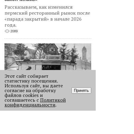
Рассказываем, как изменился
пермский ресторанный рынок после
«парада закрытий» в начале 2026
года.
2089
Этот сайт собирает
статистику посещения.
Используя сайт, вы даете
согласие на обработку
Принять
файлов cookies и
Как выглядела новогодняя Пермь в
соглашаетесь с
Политикой
прошлом веке
конфиденциальности
.
Масштабно отмечать Новый год на
улицах Перми начали в
послевоенное время. Посмотрите,
как это было.