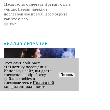
Масштабно отмечать Новый год на
улицах Перми начали в
послевоенное время. Посмотрите,
как это было.
22972
.
АНАЛИЗ СИТУАЦИИ
Этот сайт собирает
статистику посещения.
Используя сайт, вы даете
согласие на обработку
Принять
файлов cookies и
соглашаетесь с
Политикой
конфиденциальности
.
Старикам тут не место?
В Перми 50-летних гостей не
пустили в бар - зумеры не хотят петь
песни миллениалов в караоке.