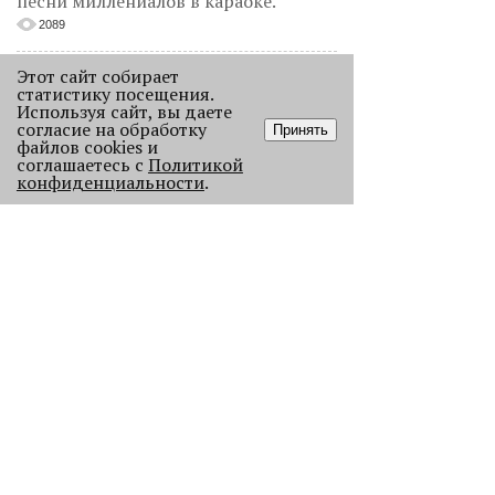
песни миллениалов в караоке.
2089
Этот сайт собирает
статистику посещения.
Используя сайт, вы даете
согласие на обработку
Принять
файлов cookies и
соглашаетесь с
Политикой
конфиденциальности
.
Без Будды и вина: каких проектов
лишилась Пермь в 2025 году
В прошлом году Пермь потеряла
сразу несколько проектов с
многолетней историей, давайте их
вспомним.
123501
АРХИТЕКТУРА