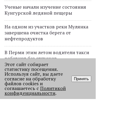
Ученые начали изучение состояния
Кунгурской ледяной пещеры
На одном из участков реки Мулянка
завершена очистка берега от
нефтепродуктов
В Перми этим летом водители такси
работают без отпусков
Этот сайт собирает
статистику посещения.
Используя сайт, вы даете
ПРОЕКТЫ
согласие на обработку
Принять
В Перми голосовой робот будет
файлов cookies и
соглашаетесь с
Политикой
обрабатывать звонки от
конфиденциальности
.
пассажиров общественного
транспорта
ДАННЫЕ
Дефицит витамина D выявляется у
каждого второго пермяка