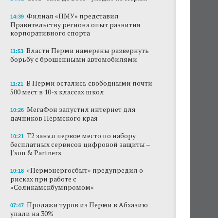
Сеть «Иль де Ботэ» уходит из Перми
Филиал «ПМУ» представил
14:39
Правительству региона опыт развития
корпоративного спорта
Власти Перми намерены развернуть борьбу
с брошенными автомобилями
Власти Перми намерены развернуть
11:53
борьбу с брошенными автомобилями
Продажи туров из Перми в Абхазию упали
на 30%
В Перми остались свободными почти
11:21
Власти вернулись к проекту большого
500 мест в 10-х классах школ
стадиона в Камской долине Перми
МегаФон запустил интернет для
10:26
В Перми закрывается ресторан «Желтая
дачников Пермского края
лисица»
Т2 занял первое место по набору
10:21
В Перми в пустой чаше бассейна пройдет
бесплатных сервисов цифровой защиты –
театральный фестиваль
J'son & Partners
«Пермэнергосбыт» предупредил о
В Перми туристические объекты начали
10:18
рисках при работе с
оформление сертификатов для китайцев
«Соликамскбумпромом»
Продажи туров из Перми в Абхазию
07:47
упали на 30%