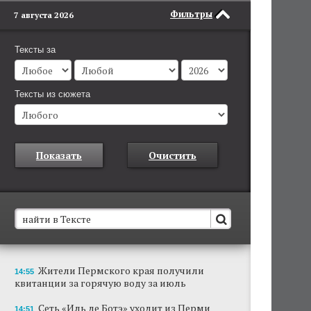
Фильтры
7 августа 2026
Тексты за
Тексты из сюжета
Показать
Очистить
В Пермском крае установят новые станции
Жители Пермского края получили
14:55
обнаружения беспилотников
квитанции за горячую воду за июль
Они используются для обнаружения и
отслеживания БПЛА в воздухе.
Сеть «Иль де Ботэ» уходит из Перми
14:51