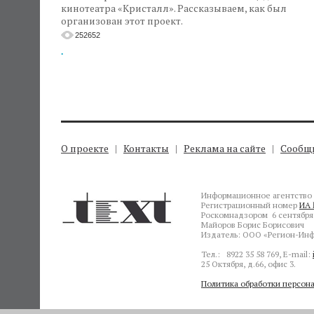
кинотеатра «Кристалл». Рассказываем, как был
организован этот проект.
252652
.
О проекте
Контакты
Реклама на сайте
Сообщи
Информационное агентство 
Регистрационный номер
ИА 
Роскомнадзором 6 сентября 
Майоров Борис Борисович
Издатель: ООО «Регион-Инф
Тел.: 8922 35 58 769, E-mail:
25 Октября, д.66, офис 3.
Политика обработки персон