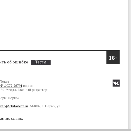
18+
ть об ошибке
Тесты
Текст
№ФС77-76791
выдан
2019 года. Главный редактор:
орм-Пермь».
info@chitaitext.ru
. 614007, г. Пермь, ул.
альных данных