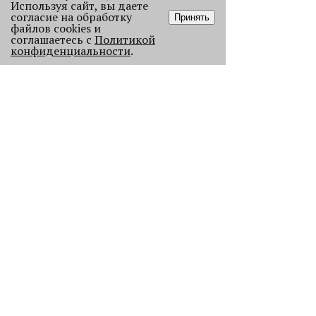
Используя сайт, вы даете
согласие на обработку
Принять
файлов cookies и
соглашаетесь с
Политикой
конфиденциальности
.
Старикам тут не место?
В Перми 50-летних гостей не
пустили в бар - зумеры не хотят петь
песни миллениалов в караоке.
2152