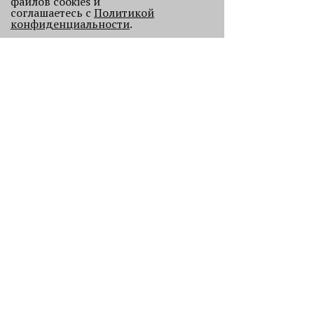
файлов cookies и
соглашаетесь с
Политикой
конфиденциальности
.
Старикам тут не место?
В Перми 50-летних гостей не
пустили в бар - зумеры не хотят петь
песни миллениалов в караоке.
2407
Без Будды и вина: каких проектов
лишилась Пермь в 2025 году