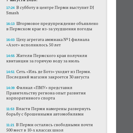
В субботу в центре Перми выступит DJ
17:24
Smash
Штормовое предупреждение объявлено
16:13
в Пермском крае из-за ухудшения погоды
Цеху агрегата аммиака №1 филиала
16:03
«Азот» исполнилось 50 лет
Жители Пермского края получили
14:55
квитанции за горячую воду за июль
Сеть «Иль де Ботэ» уходит из Перми.
14:51
Последний магазин закроется 30 августа
Филиал «ПМУ» представил
14:39
Правительству региона опыт развития
корпоративного спорта
Власти Перми намерены развернуть
11:53
борьбу с брошенными автомобилями
В Перми остались свободными почти
11:21
500 мест в 10-х классах школ