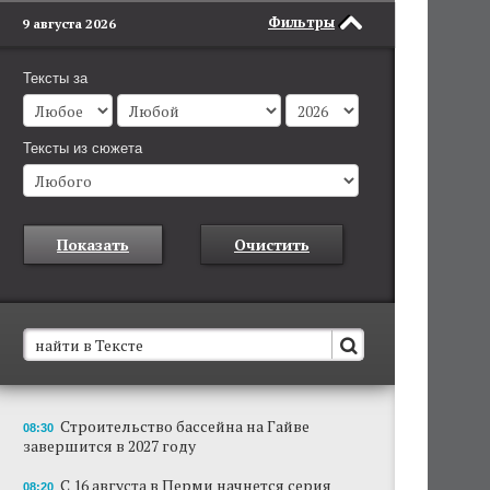
Фильтры
9 августа 2026
Тексты за
Тексты из сюжета
Показать
Очистить
В Пермском крае установят новые станции
Строительство бассейна на Гайве
08:30
обнаружения беспилотников
завершится в 2027 году
Они используются для обнаружения и
отслеживания БПЛА в воздухе.
С 16 августа в Перми начнется серия
08:20