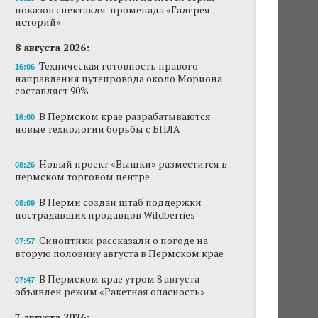
показов спектакля-променада «Галерея
Новый проект «Вышки» разместится в
историй»
пермском торговом центре
8 августа 2026:
В Перми создан штаб поддержки
Техническая готовность правого
16:06
пострадавших продавцов Wildberries
направления путепровода около Мориона
составляет 90%
В субботу в центре Перми выступит DJ Smash
В Пермском крае разрабатываются
16:00
новые технологии борьбы с БПЛА
Сеть «Иль де Ботэ» уходит из Перми
Власти Перми намерены развернуть борьбу
Новый проект «Вышки» разместится в
08:26
с брошенными автомобилями
пермском торговом центре
Продажи туров из Перми в Абхазию упали
В Перми создан штаб поддержки
08:09
на 30%
пострадавших продавцов Wildberries
Власти вернулись к проекту большого
Синоптики рассказали о погоде на
07:57
стадиона в Камской долине Перми
вторую половину августа в Пермском крае
В Пермском крае утром 8 августа
07:47
объявлен режим «Ракетная опасность»
7 августа 2026: