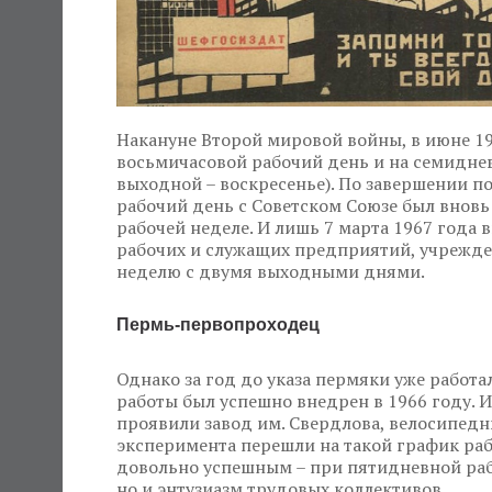
Накануне Второй мировой войны, в июне 194
восьмичасовой рабочий день и на семидне
выходной – воскресенье). По завершении п
рабочий день с Советском Союзе был внов
рабочей неделе. И лишь 7 марта 1967 года
рабочих и служащих предприятий, учрежде
неделю с двумя выходными днями.
Пермь-первопроходец
Однако за год до указа пермяки уже работа
работы был успешно внедрен в 1966 году. 
проявили завод им. Свердлова, велосипедн
эксперимента перешли на такой график раб
довольно успешным – при пятидневной рабо
но и энтузиазм трудовых коллективов.