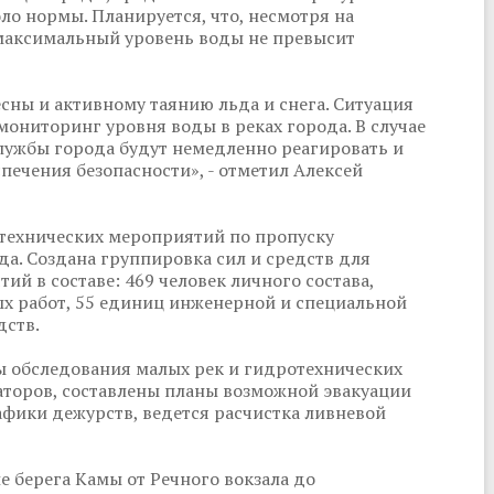
ло нормы. Планируется, что, несмотря на
 максимальный уровень воды не превысит
сны и активному таянию льда и снега. Ситуация
мониторинг уровня воды в реках города. В случае
лужбы города будут немедленно реагировать и
ечения безопасности», - отметил Алексей
-технических мероприятий по пропуску
да. Создана группировка сил и средств для
й в составе: 469 человек личного состава,
х работ, 55 единиц инженерной и специальной
дств.
 обследования малых рек и гидротехнических
аторов, составлены планы возможной эвакуации
фики дежурств, ведется расчистка ливневой
 берега Камы от Речного вокзала до