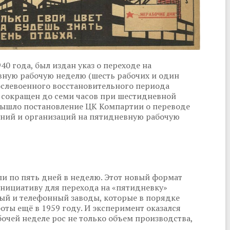
0 года, был издан указ о переходе на
вную рабочую неделю (шесть рабочих и один
ослевоенного восстановительного периода
ь сокращен до семи часов при шестидневной
 вышло постановление ЦК Компартии о переводе
ний и организаций на пятидневную рабочую
ли по пять дней в неделю. Этот новый формат
Инициативу для перехода на «пятидневку»
ый и телефонный заводы, которые в порядке
оты ещё в 1959 году. И эксперимент оказался
чей неделе рос не только объем производства,