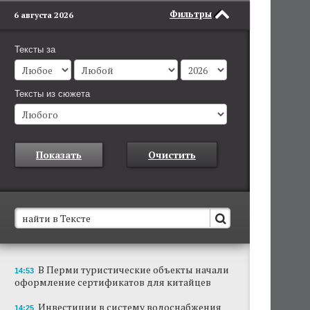
Фильтры
6 августа 2026
Тексты за
Тексты из сюжета
Показать
Очистить
В Пермском крае установят новые станции
В Перми туристические объекты начали
14:53
обнаружения беспилотников
оформление сертификатов для китайцев
Они используются для обнаружения и
отслеживания БПЛА в воздухе.
Инвестиции в систему водоснабжения
14:25