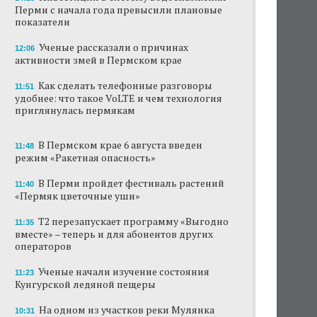
Перми с начала года превысили плановые
В Перми туристические объекты начали
показатели
оформление сертификатов для китайцев
Ученые рассказали о причинах
12:06
активности змей в Пермском крае
Ученые рассказали о причинах активности
змей в Пермском крае
Как сделать телефонные разговоры
11:51
удобнее: что такое VoLTE и чем технология
Ученые начали изучение состояния
приглянулась пермякам
Кунгурской ледяной пещеры
На одном из участков реки Мулянка
В Пермском крае 6 августа введен
11:48
завершена очистка берега от
режим «Ракетная опасность»
нефтепродуктов
В Перми пройдет фестиваль растений
11:40
В Перми этим летом водители такси
«Пермяк цветочные уши»
работают без отпусков
Т2 перезапускает программу «Выгодно
11:35
Автозаправки снизили цены на бензин в
вместе» – теперь и для абонентов других
Пермском крае
операторов
Ученые начали изучение состояния
В Перми задержали мужчину,
11:23
Кунгурской ледяной пещеры
передававшего за границу данные о
нефтепереработке
На одном из участков реки Мулянка
10:31