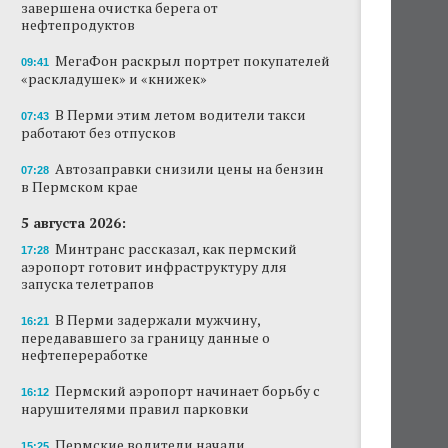
завершена очистка берега от
нефтепродуктов
МегаФон раскрыл портрет покупателей
09:41
«раскладушек» и «книжек»
В Перми этим летом водители такси
07:43
работают без отпусков
Автозаправки снизили цены на бензин
07:28
в Пермском крае
5 августа 2026:
Минтранс рассказал, как пермский
17:28
аэропорт готовит инфраструктуру для
запуска телетрапов
В Перми задержали мужчину,
16:21
передававшего за границу данные о
нефтепереработке
Пермский аэропорт начинает борьбу с
16:12
нарушителями правил парковки
Пермские водители начали
15:25