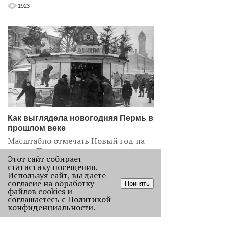
1923
Как выглядела новогодняя Пермь в
прошлом веке
Масштабно отмечать Новый год на
улицах Перми начали в
Этот сайт собирает
послевоенное время. Посмотрите,
статистику посещения.
как это было.
Используя сайт, вы даете
согласие на обработку
22691
Принять
файлов cookies и
соглашаетесь с
Политикой
конфиденциальности
.
.
АНАЛИЗ СИТУАЦИИ