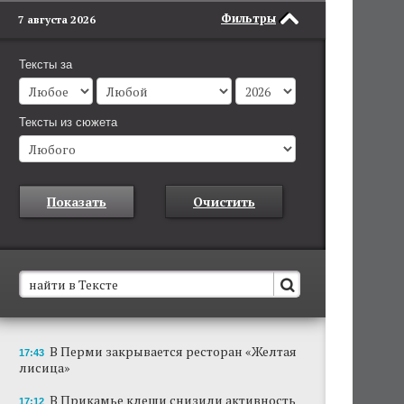
Фильтры
7 августа 2026
Тексты за
Тексты из сюжета
Показать
Очистить
В Пермском крае установят новые станции
В Перми закрывается ресторан «Желтая
17:43
обнаружения беспилотников
лисица»
Они используются для обнаружения и
отслеживания БПЛА в воздухе.
В Прикамье клещи снизили активность
17:12