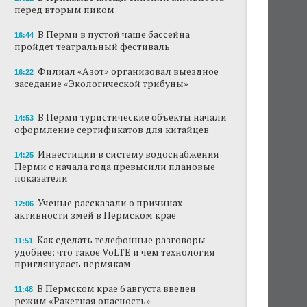
перед вторым пиком
В Перми закрывается ресторан «Желтая
лисица»
В Перми в пустой чаше бассейна
16:44
пройдет театральный фестиваль
В Перми в пустой чаше бассейна пройдет
театральный фестиваль
Филиал «Азот» организовал выездное
16:22
заседание «Экологической трибуны»
В Перми туристические объекты начали
оформление сертификатов для китайцев
В Перми туристические объекты начали
14:53
оформление сертификатов для китайцев
Ученые рассказали о причинах активности
змей в Пермском крае
Инвестиции в систему водоснабжения
14:25
Перми с начала года превысили плановые
Ученые начали изучение состояния
показатели
Кунгурской ледяной пещеры
Ученые рассказали о причинах
12:06
На одном из участков реки Мулянка
активности змей в Пермском крае
завершена очистка берега от
нефтепродуктов
Как сделать телефонные разговоры
11:51
удобнее: что такое VoLTE и чем технология
приглянулась пермякам
В Перми этим летом водители такси
работают без отпусков
В Пермском крае 6 августа введен
11:48
режим «Ракетная опасность»