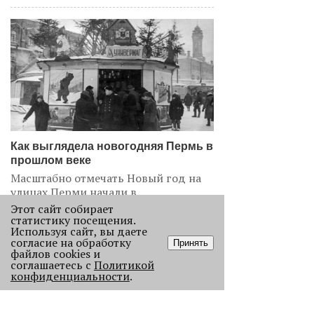
Как выглядела новогодняя Пермь в
прошлом веке
Масштабно отмечать Новый год на
улицах Перми начали в
послевоенное время. Посмотрите,
Этот сайт собирает
как это было.
статистику посещения.
Используя сайт, вы даете
22771
согласие на обработку
Принять
файлов cookies и
соглашаетесь с
Политикой
.
конфиденциальности
.
АНАЛИЗ СИТУАЦИИ