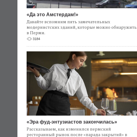
«Да это Амстердам!»
Давайте вспомним пять замечательных
модернистских зданий, которые можно обнаружить
в Перми.
3184
«Эра фуд-энтузиастов закончилась»
Рассказываем, как изменился пермский
ресторанный рынок после «парада закрытий» в