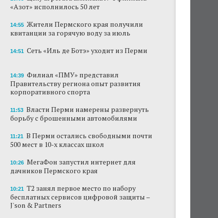
«Азот» исполнилось 50 лет
Сеть «Иль де Ботэ» уходит из Перми
Жители Пермского края получили
14:55
квитанции за горячую воду за июль
Власти Перми намерены развернуть борьбу
с брошенными автомобилями
Сеть «Иль де Ботэ» уходит из Перми
14:51
Продажи туров из Перми в Абхазию упали
на 30%
Филиал «ПМУ» представил
14:39
Правительству региона опыт развития
Власти вернулись к проекту большого
корпоративного спорта
стадиона в Камской долине Перми
Власти Перми намерены развернуть
11:53
В Перми закрывается ресторан «Желтая
борьбу с брошенными автомобилями
лисица»
В Перми остались свободными почти
11:21
В Перми в пустой чаше бассейна пройдет
500 мест в 10-х классах школ
театральный фестиваль
МегаФон запустил интернет для
10:26
дачников Пермского края
В Перми туристические объекты начали
оформление сертификатов для китайцев
Т2 занял первое место по набору
10:21
бесплатных сервисов цифровой защиты –
J'son & Partners