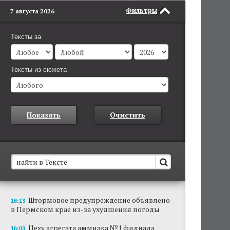
Фильтры
7 августа 2026
Тексты за
Тексты из сюжета
Показать
Очистить
В Пермском крае установят новые станции
Штормовое предупреждение объявлено
16:13
обнаружения беспилотников
в Пермском крае из-за ухудшения погоды
Они используются для обнаружения и
отслеживания БПЛА в воздухе.
Цеху агрегата аммиака №1 филиала
16:03