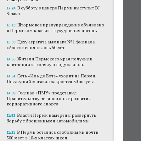
В субботу в центре Перми выступит DJ
17:24
Smash
Штормовое предупреждение объявлено
16:13
в Пермском крае из-за ухудшения погоды
Цеху агрегата аммиака №1 филиала
16:03
«Азот» исполнилось 50 лет
Жители Пермского края получили
14:55
квитанции за горячую воду за июль
Сеть «Иль де Ботэ» уходит из Перми.
14:51
Последний магазин закроется 30 августа
Филиал «ПМУ» представил
14:39
Правительству региона опыт развития
корпоративного спорта
Власти Перми намерены развернуть
11:53
борьбу с брошенными автомобилями
В Перми остались свободными почти
11:21
500 мест в 10-х классах школ