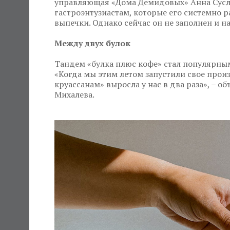
управляющая «Дома Демидовых» Анна Сусл
гастроэнтузиастам, которые его системно 
выпечки. Однако сейчас он не заполнен и н
Между двух булок
Тандем «булка плюс кофе» стал популярным 
«Когда мы этим летом запустили свое прои
круассанам» выросла у нас в два раза», – 
Михалева.