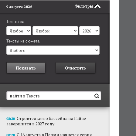
Фильтры
9 августа 2026
Тексты за
Тексты из сюжета
Показать
Очистить
В Пермском крае установят новые станции
Строительство бассейна на Гайве
08:30
обнаружения беспилотников
завершится в 2027 году
Они используются для обнаружения и
отслеживания БПЛА в воздухе.
С 16 августа в Перми начнется серия
08:20