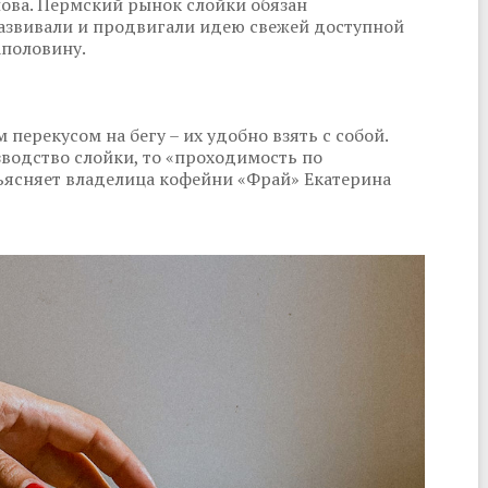
ова. Пермский рынок слойки обязан
развивали и продвигали идею свежей доступной
аполовину.
перекусом на бегу – их удобно взять с собой.
зводство слойки, то «проходимость по
объясняет владелица кофейни «Фрай» Екатерина