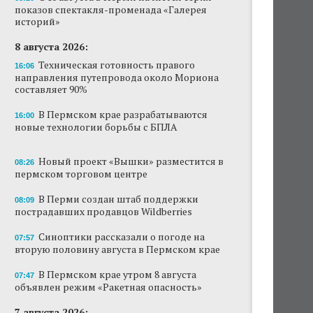
показов спектакля-променада «Галерея
Новый проект «Вышки» разместится в
историй»
пермском торговом центре
8 августа 2026:
В Перми создан штаб поддержки
Техническая готовность правого
16:06
пострадавших продавцов Wildberries
направления путепровода около Мориона
составляет 90%
В субботу в центре Перми выступит DJ Smash
В Пермском крае разрабатываются
16:00
новые технологии борьбы с БПЛА
Сеть «Иль де Ботэ» уходит из Перми
Власти Перми намерены развернуть борьбу
Новый проект «Вышки» разместится в
08:26
с брошенными автомобилями
пермском торговом центре
Продажи туров из Перми в Абхазию упали
В Перми создан штаб поддержки
08:09
на 30%
пострадавших продавцов Wildberries
Власти вернулись к проекту большого
Синоптики рассказали о погоде на
07:57
стадиона в Камской долине Перми
вторую половину августа в Пермском крае
В Пермском крае утром 8 августа
07:47
объявлен режим «Ракетная опасность»
7 августа 2026: