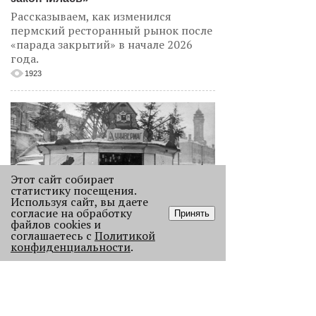
Рассказываем, как изменился
пермский ресторанный рынок после
«парада закрытий» в начале 2026
года.
1923
Этот сайт собирает
статистику посещения.
Используя сайт, вы даете
согласие на обработку
Принять
файлов cookies и
Как выглядела новогодняя Пермь в
соглашаетесь с
Политикой
прошлом веке
конфиденциальности
.
Масштабно отмечать Новый год на
улицах Перми начали в
послевоенное время. Посмотрите,
как это было.