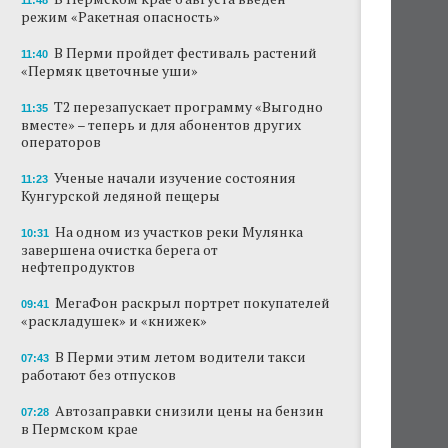
11:48
режим «Ракетная опасность»
В Перми пройдет фестиваль растений
11:40
«Пермяк цветочные уши»
Т2 перезапускает программу «Выгодно
11:35
вместе» – теперь и для абонентов других
операторов
Ученые начали изучение состояния
11:23
Кунгурской ледяной пещеры
На одном из участков реки Мулянка
10:31
завершена очистка берега от
нефтепродуктов
МегаФон раскрыл портрет покупателей
09:41
«раскладушек» и «книжек»
В Перми этим летом водители такси
07:43
работают без отпусков
Автозаправки снизили цены на бензин
07:28
в Пермском крае