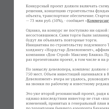
Конкурсный проект должен включать схему
решения, концепцию строительства фунда
объекта, транспортное обеспечение. Стартов
— 73 млн руб. (50%), - сообщает «
Коммерсан
Однако, на конкурс не поступило ни одной 
несостоявшимся. Сами торги были запланир
будут ли объявлять повторные торги.
Инициатива по строительству подземного 
холдингу «Нордстар-Девелопмент», аффил
компании «Дон-Строй» Максиму Блажко. Пр
раз презентовали проект, в том числе и на
По замыслу девелопера, комплекс должен с
750 мест. Объем инвестиций оценивался в 
Девелопмент» вчера не удалось, руководит
на звонки по рабочему и известному редак
Это уже второй резонансный проект, ради 
однако впоследствии инвестор не стал «вхо
изменений, принятых в генеральный план в
по территории бывшего аэропорта Бахарев