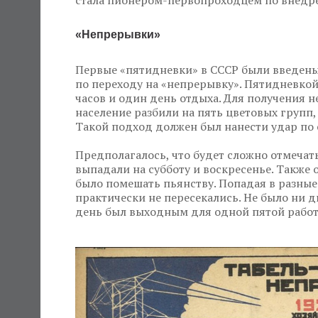
стала пионером-первопроходцем по внедре
«Непрерывки»
Первые «пятидневки» в СССР были введены 
по переходу на «непрерывку». Пятидневкой
часов и один день отдыха. Для получения 
население разбили на пять цветовых групп,
Такой подход должен был нанести удар по 
Предполагалось, что будет сложно отмечат
выпадали на субботу и воскресенье. Такж
было помешать пьянству. Попадая в разные
практически не пересекались. Не было ни д
день был выходным для одной пятой рабо