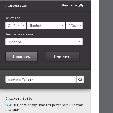
Фильтры
7 августа 2026
Тексты за
Тексты из сюжета
Показать
Очистить
В Пермском крае установят новые станции
6 августа 2026:
обнаружения беспилотников
В Перми закрывается ресторан «Желтая
Они используются для обнаружения и
17:43
лисица»
отслеживания БПЛА в воздухе.