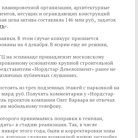
 планировочной организации, архитектурные
ментов, несущих и ограждающих конструкций
ая цена актива составляла 146 млн руб., задаток
тъ
».
заявки. В этом случае конкурс признается
ованы на 4 декабря. В мэрии еще не решили,
ТЦ на эспланаде принадлежит московскому
ированному основателю крупной строительной
едставители «Нордстар-Девелопмент» ранее не
 различных публичных слушаниях.
остоять из трех подземных этажей с парковкой на
8 млрд руб. Получить комментарии у «Нордстар-
ель проектов компании Олег Варвара не отвечал
ции мобильному телефону.
которого принимались поправки в генплан,
дить» в стадию реализации. Так, в числе
 январе этого года, были и корректировки зоны
ка, которые сделали возможной жилую застройку