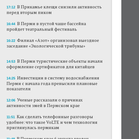
В Прикамье клещи снизили активность
17:12
В Перми закрывается ресторан «Желтая
перед вторым пиком
лисица»
В Перми в пустой чаше бассейна
16:44
В Перми в пустой чаше бассейна пройдет
пройдет театральный фестиваль
театральный фестиваль
Филиал «Азот» организовал выездное
16:22
В Перми туристические объекты начали
заседание «Экологической трибуны»
оформление сертификатов для китайцев
В Перми туристические объекты начали
Ученые рассказали о причинах активности
14:53
оформление сертификатов для китайцев
змей в Пермском крае
Инвестиции в систему водоснабжения
14:25
Ученые начали изучение состояния
Перми с начала года превысили плановые
Кунгурской ледяной пещеры
показатели
На одном из участков реки Мулянка
Ученые рассказали о причинах
12:06
завершена очистка берега от
активности змей в Пермском крае
нефтепродуктов
Как сделать телефонные разговоры
11:51
В Перми этим летом водители такси
удобнее: что такое VoLTE и чем технология
работают без отпусков
приглянулась пермякам
В Пермском крае 6 августа введен