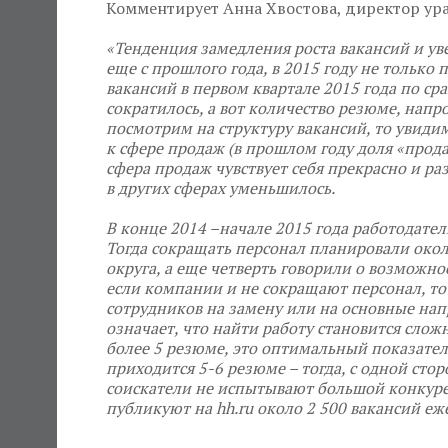
Комментирует Анна Хвостова, директор ур
«Тенденция замедления роста вакансий и у
еще с прошлого года, в 2015 году не только 
вакансий в первом квартале 2015 года по ср
сократилось, а вот количество резюме, напр
посмотрим на структуру вакансий, то увидим
к сфере продаж (в прошлом году доля «продаж
сфера продаж чувствует себя прекрасно и раз
в других сферах уменьшилось.
В конце 2014 –начале 2015 года работодате
Тогда сокращать персонал планировали око
округа, а еще четверть говорили о возможно
если компании и не сокращают персонал, то
сотрудников на замену или на основные нап
означает, что найти работу становится слож
более 5 резюме, это оптимальный показател
приходится 5-6 резюме – тогда, с одной стор
соискатели не испытывают большой конкуре
публикуют на hh.ru около 2 500 вакансий еж