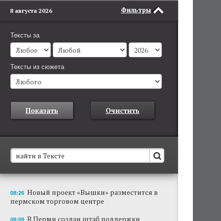
Фильтры
8 августа 2026
Тексты за
Тексты из сюжета
Показать
Очистить
В Пермском крае установят новые станции
Новый проект «Вышки» разместится в
08:26
обнаружения беспилотников
пермском торговом центре
Они используются для обнаружения и
отслеживания БПЛА в воздухе.
В Перми создан штаб поддержки
08:09