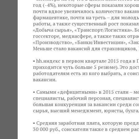
год (-4%), некоторые сферы показали хороши
почти вдвое увеличилось количество вакан
фармацевтике, почти на треть – для молод
работы, а также существенный рост показал
«Добыча сырья», «Транспорт/Логистика». Б
госсекторе, медиасфере, а также таких отр
«Производство», «Банки/Инвестиции», «Заку
Меньше стало вакансий для страховщиков, 
• hh.индекс в первом квартале 2015 года в 
приходится чуть больше 5 резюме). Это до
работодателям есть из кого выбрать, а со
вакансии.
• Самыми «дефицитными» в 2015 стали – м
специалисты, рабочий персонал, специалист
большая конкуренция за вакансии среди сои
сырья, высший менеджмент, юристы, бухга
• Средняя заработная плата, которую предл
30 000 руб., соискатели также в среднем ра