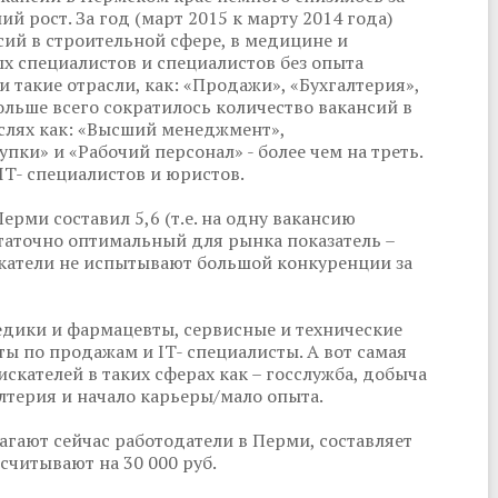
й рост. За год (март 2015 к марту 2014 года)
сий в строительной сфере, в медицине и
ых специалистов и специалистов без опыта
и такие отрасли, как: «Продажи», «Бухгалтерия»,
ольше всего сократилось количество вакансий в
аслях как: «Высший менеджмент»,
пки» и «Рабочий персонал» - более чем на треть.
IT- специалистов и юристов.
Перми составил 5,6 (т.е. на одну вакансию
статочно оптимальный для рынка показатель –
искатели не испытывают большой конкуренции за
едики и фармацевты, сервисные и технические
ы по продажам и IT- специалисты. А вот самая
скателей в таких сферах как – госслужба, добыча
лтерия и начало карьеры/мало опыта.
агают сейчас работодатели в Перми, составляет
ссчитывают на 30 000 руб.