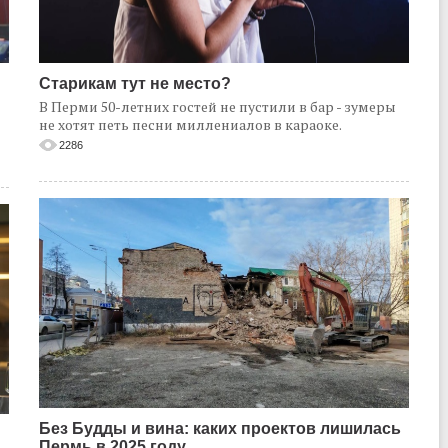
Старикам тут не место?
В Перми 50-летних гостей не пустили в бар - зумеры
не хотят петь песни миллениалов в караоке.
2286
Без Будды и вина: каких проектов лишилась
Пермь в 2025 году