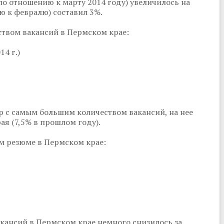
 по отношению к марту 2014 году) увеличилось на
ю к февралю) составил 3%.
ством вакансий в Пермском крае:
4 г.)
р с самым большим количеством вакансий, на нее
ая (7,5% в прошлом году).
м резюме в Пермском крае:
вакансий в Пермском крае немного снизилось за