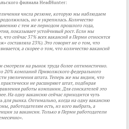
альского филиала HeadHunter:
величения числа резюме, которую мы наблюдаем
продолжилась, но и укрепилась. Количество
авнению с тем же периодом прошлого года,
отив, показывает устойчивый рост. Если мы
, что сейчас 37% всех вакансий в Перми относится
» составляла 23%). Это говорит не о том, что
вивается, а скорее о том, что количество вакансий
ли смотрели на рынок труда более оптимистично.
ло 20% компаний Приволжского федерального
сти увеличения штата. Теперь же мы видим, что
 практически не расширяют штат, подбирая
равления работы компании. Для соискателей это
нее. На одну вакансию сейчас приходится чуть
ь для рынка. Оптимально, когда на одну вакансию
оны, работодателям есть, из кого выбрать, а
нции за вакансии. Только в Перми работодатели
емесячно».