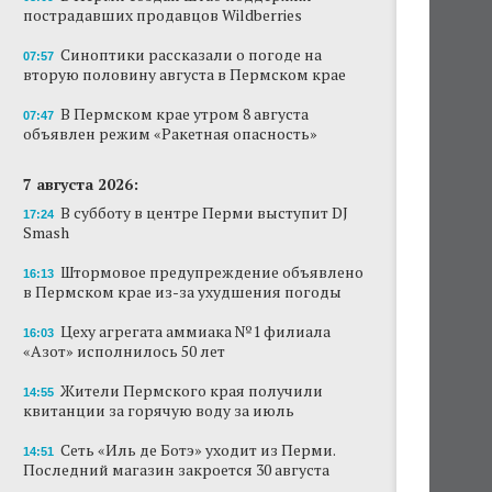
пострадавших продавцов Wildberries
Новый проект «Вышки» разместится в
пермском торговом центре
Синоптики рассказали о погоде на
07:57
вторую половину августа в Пермском крае
В Перми создан штаб поддержки
пострадавших продавцов Wildberries
В Пермском крае утром 8 августа
07:47
объявлен режим «Ракетная опасность»
В субботу в центре Перми выступит DJ Smash
7 августа 2026:
Сеть «Иль де Ботэ» уходит из Перми
В субботу в центре Перми выступит DJ
17:24
Smash
Власти Перми намерены развернуть борьбу
с брошенными автомобилями
Штормовое предупреждение объявлено
16:13
в Пермском крае из-за ухудшения погоды
Продажи туров из Перми в Абхазию упали
на 30%
Цеху агрегата аммиака №1 филиала
16:03
«Азот» исполнилось 50 лет
Власти вернулись к проекту большого
стадиона в Камской долине Перми
Жители Пермского края получили
14:55
квитанции за горячую воду за июль
Сеть «Иль де Ботэ» уходит из Перми.
14:51
Последний магазин закроется 30 августа