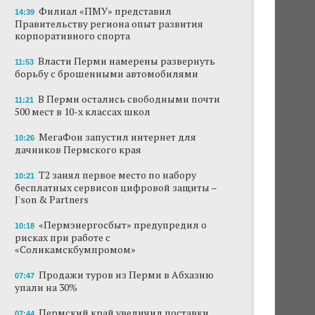
Филиал «ПМУ» представил
14:39
Правительству региона опыт развития
корпоративного спорта
Власти Перми намерены развернуть
11:53
борьбу с брошенными автомобилями
В Перми остались свободными почти
11:21
500 мест в 10-х классах школ
МегаФон запустил интернет для
10:26
дачников Пермского края
Т2 занял первое место по набору
10:21
бесплатных сервисов цифровой защиты –
J'son & Partners
«Пермэнергосбыт» предупредил о
10:18
рисках при работе с
«Соликамскбумпромом»
Продажи туров из Перми в Абхазию
07:47
упали на 30%
Пермский край увеличил поставки
07:44