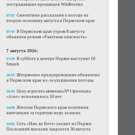
пострадавших продавцов Wildberries
Новый проект «Вышки» разместится в
пермском торговом центре
Синоптики рассказали о погоде на
07:57
вторую половину августа в Пермском крае
В Перми создан штаб поддержки
пострадавших продавцов Wildberries
В Пермском крае утром 8 августа
07:47
объявлен режим «Ракетная опасность»
В субботу в центре Перми выступит DJ Smash
7 августа 2026:
Сеть «Иль де Ботэ» уходит из Перми
В субботу в центре Перми выступит DJ
17:24
Smash
Власти Перми намерены развернуть борьбу
с брошенными автомобилями
Штормовое предупреждение объявлено
16:13
в Пермском крае из-за ухудшения погоды
Продажи туров из Перми в Абхазию упали
на 30%
Цеху агрегата аммиака №1 филиала
16:03
«Азот» исполнилось 50 лет
Власти вернулись к проекту большого
стадиона в Камской долине Перми
Жители Пермского края получили
14:55
квитанции за горячую воду за июль
Сеть «Иль де Ботэ» уходит из Перми.
14:51
Последний магазин закроется 30 августа