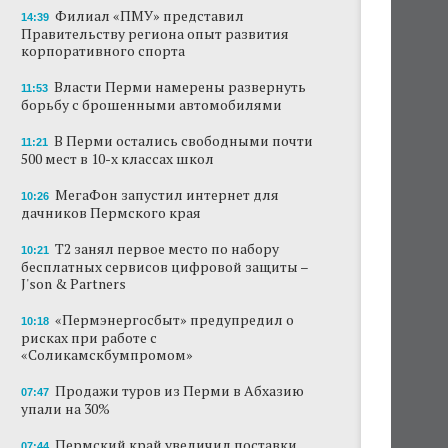
Филиал «ПМУ» представил
14:39
Правительству региона опыт развития
корпоративного спорта
Власти Перми намерены развернуть
11:53
борьбу с брошенными автомобилями
В Перми остались свободными почти
11:21
500 мест в 10-х классах школ
МегаФон запустил интернет для
10:26
дачников Пермского края
Т2 занял первое место по набору
10:21
бесплатных сервисов цифровой защиты –
J'son & Partners
«Пермэнергосбыт» предупредил о
10:18
рисках при работе с
«Соликамскбумпромом»
Продажи туров из Перми в Абхазию
07:47
упали на 30%
Пермский край увеличил поставки
07:44