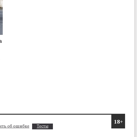
а
о
18+
ть об ошибке
Тесты