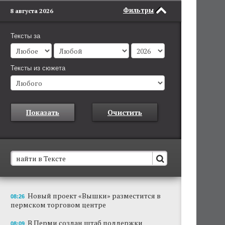
Фильтры
8 августа 2026
Тексты за
Тексты из сюжета
Показать
Очистить
В Пермском крае установят новые станции
Новый проект «Вышки» разместится в
08:26
обнаружения беспилотников
пермском торговом центре
Они используются для обнаружения и
отслеживания БПЛА в воздухе.
В Перми создан штаб поддержки
08:09