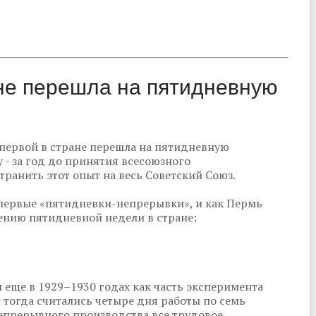
ане перешла на пятидневную
 первой в стране перешла на пятидневную
 - за год до принятия всесоюзного
транить этот опыт на весь Советский Союз.
первые «пятидневки-непрерывки», и как Пермь
нию пятидневной недели в стране:
еще в 1929–1930 годах как часть эксперимента
 тогда считались четыре дня работы по семь
непрерывного производства все трудовое