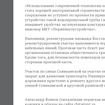
«Использование современной технологии п
стать хорошей альтернативой строительству
сооружения не уступает по прочности при
устройство такой водопропускной трубы сн
повышает удобство эксплуатации конструкц
инженер МКУ «Пермблагоустройство».
Напомним, реконструкция площади Восстани
реконструируемом участке выполняется пер
кабельных линий. Проезжая часть будет ра
организована остановка общественного тра
Кроме того, для безопасности пешеходов п
сторонам проезжей части.
Участок по улице Соликамской на участке о
закрыт для движения транспорта. Планирует
дорожники приступят к ремонту другого м
улицей Соликамской и круговой развязкой 
Александр Волков (ежедневная пермская ин
колонки и обзоры на сайте chitaitext.ru.