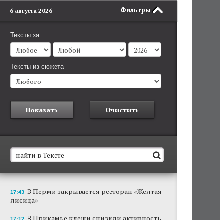
Фильтры
6 августа 2026
Тексты за
Тексты из сюжета
Показать
Очистить
В Пермском крае установят новые станции
В Перми закрывается ресторан «Желтая
17:43
обнаружения беспилотников
лисица»
Они используются для обнаружения и
отслеживания БПЛА в воздухе.
В Прикамье клещи снизили активность
17:12