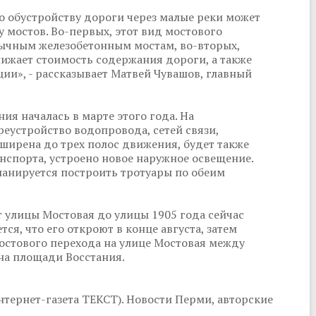
о обустройству дороги через малые реки может
 мостов. Во-первых, этот вид мостового
вычным железобетонным мостам, во-вторых,
ижает стоимость содержания дороги, а также
ии», - рассказывает Матвей Чувашов, главный
я началась в марте этого года. На
еустройство водопровода, сетей связи,
сширена до трех полос движения, будет также
нспорта, устроено новое наружное освещение.
ланируется построить тротуары по обеим
т улицы Мостовая до улицы 1905 года сейчас
ся, что его откроют в конце августа, затем
остового перехода на улице Мостовая между
на площади Восстания.
тернет-газета ТЕКСТ). Новости Перми, авторские