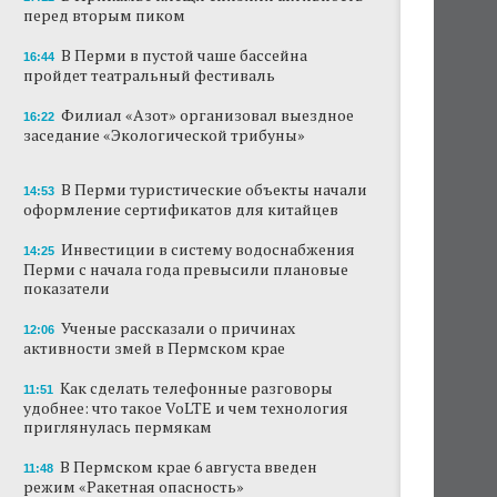
перед вторым пиком
В Перми закрывается ресторан «Желтая
лисица»
В Перми в пустой чаше бассейна
16:44
пройдет театральный фестиваль
В Перми в пустой чаше бассейна пройдет
театральный фестиваль
Филиал «Азот» организовал выездное
16:22
заседание «Экологической трибуны»
В Перми туристические объекты начали
оформление сертификатов для китайцев
В Перми туристические объекты начали
14:53
оформление сертификатов для китайцев
Ученые рассказали о причинах активности
змей в Пермском крае
Инвестиции в систему водоснабжения
14:25
Перми с начала года превысили плановые
Ученые начали изучение состояния
показатели
Кунгурской ледяной пещеры
Ученые рассказали о причинах
12:06
На одном из участков реки Мулянка
активности змей в Пермском крае
завершена очистка берега от
нефтепродуктов
Как сделать телефонные разговоры
11:51
удобнее: что такое VoLTE и чем технология
приглянулась пермякам
В Перми этим летом водители такси
работают без отпусков
В Пермском крае 6 августа введен
11:48
режим «Ракетная опасность»