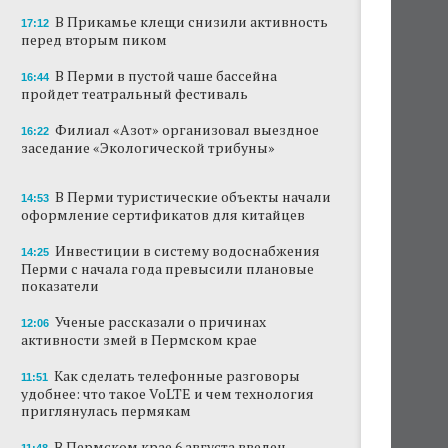
В Прикамье клещи снизили активность
17:12
В Перми закрывается ресторан «Желтая
перед вторым пиком
лисица»
В Перми в пустой чаше бассейна
16:44
В Перми в пустой чаше бассейна пройдет
пройдет театральный фестиваль
театральный фестиваль
Филиал «Азот» организовал выездное
16:22
В Перми туристические объекты начали
заседание «Экологической трибуны»
оформление сертификатов для китайцев
В Перми туристические объекты начали
Ученые рассказали о причинах активности
14:53
оформление сертификатов для китайцев
змей в Пермском крае
Инвестиции в систему водоснабжения
14:25
Ученые начали изучение состояния
Перми с начала года превысили плановые
Кунгурской ледяной пещеры
показатели
На одном из участков реки Мулянка
Ученые рассказали о причинах
12:06
завершена очистка берега от
активности змей в Пермском крае
нефтепродуктов
Как сделать телефонные разговоры
11:51
В Перми этим летом водители такси
удобнее: что такое VoLTE и чем технология
работают без отпусков
приглянулась пермякам
В Пермском крае 6 августа введен