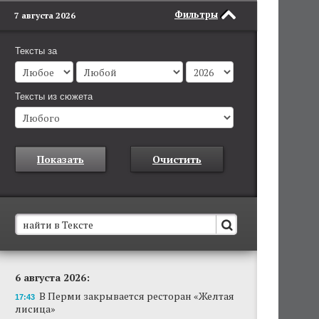
Фильтры
7 августа 2026
Тексты за
Тексты из сюжета
Показать
Очистить
В Пермском крае установят новые станции
6 августа 2026:
обнаружения беспилотников
В Перми закрывается ресторан «Желтая
Они используются для обнаружения и
17:43
лисица»
отслеживания БПЛА в воздухе.