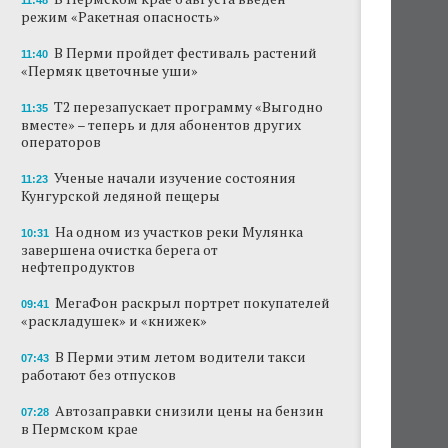
11:48
режим «Ракетная опасность»
В Перми пройдет фестиваль растений
11:40
«Пермяк цветочные уши»
Т2 перезапускает программу «Выгодно
11:35
вместе» – теперь и для абонентов других
операторов
Ученые начали изучение состояния
11:23
Кунгурской ледяной пещеры
На одном из участков реки Мулянка
10:31
завершена очистка берега от
нефтепродуктов
МегаФон раскрыл портрет покупателей
09:41
«раскладушек» и «книжек»
В Перми этим летом водители такси
07:43
работают без отпусков
Автозаправки снизили цены на бензин
07:28
в Пермском крае