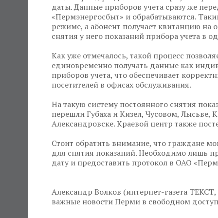
даты. Данные приборов учета сразу же пер
«Пермэнергосбыт» и обрабатываются. Таки
режиме, а абонент получает квитанцию на о
снятия у него показаний прибора учета в о
Как уже отмечалось, такой процесс позвол
единовременно получать данные как индив
приборов учета, что обеспечивает корректн
посетителей в офисах обслуживания.
На такую систему постоянного снятия пока
перешли Губаха и Кизел, Чусовом, Лысьве, 
Александровске. Краевой центр также пост
Стоит обратить внимание, что граждане мо
для снятия показаний. Необходимо лишь п
дату и предоставить протокол в ОАО «Перм
Александр Волков (интернет-газета ТЕКСТ, 
важные новости Перми в свободном доступе н