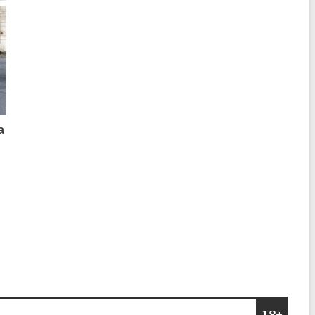
а
о
18+