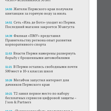
Жители Пермского края получили
14:55
квитанции за горячую воду за июль
Сеть «Иль де Ботэ» уходит из Перми.
14:51
Последний магазин закроется 30 августа
Филиал «ПМУ» представил
14:39
Правительству региона опыт развития
корпоративного спорта
Власти Перми намерены развернуть
11:53
борьбу с брошенными автомобилями
В Перми остались свободными почти
11:21
500 мест в 10-х классах школ
МегаФон запустил интернет для
10:26
дачников Пермского края
Т2 занял первое место по набору
10:21
бесплатных сервисов цифровой защиты –
J'son & Partners
«Пермэнергосбыт» предупредил о