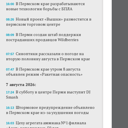
В Пермском крае разрабатываются
16:00
Новый проект «Вышки» разместится в
новые технологии борьбы с БПЛА
пермском торговом центре
Новый проект «Вышки» разместится в
08:26
пермском торговом центре
В Перми создан штаб поддержки
пострадавших продавцов Wildberries
В Перми создан штаб поддержки
08:09
пострадавших продавцов Wildberries
В субботу в центре Перми выступит DJ Smash
Сеть «Иль де Ботэ» уходит из Перми
Синоптики рассказали о погоде на
07:57
вторую половину августа в Пермском крае
Власти Перми намерены развернуть борьбу
с брошенными автомобилями
В Пермском крае утром 8 августа
07:47
объявлен режим «Ракетная опасность»
Продажи туров из Перми в Абхазию упали
7 августа 2026:
на 30%
В субботу в центре Перми выступит DJ
17:24
Власти вернулись к проекту большого
Smash
стадиона в Камской долине Перми
Штормовое предупреждение объявлено
16:13
в Пермском крае из-за ухудшения погоды
Цеху агрегата аммиака №1 филиала
16:03
«Азот» исполнилось 50 лет