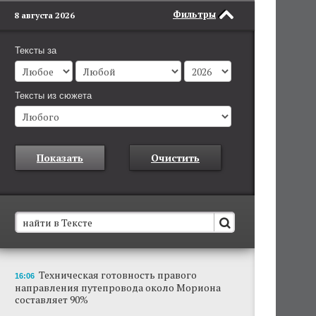
Фильтры
8 августа 2026
Тексты за
Тексты из сюжета
Показать
Очистить
В Пермском крае установят новые станции
Техническая готовность правого
16:06
обнаружения беспилотников
направления путепровода около Мориона
Они используются для обнаружения и
составляет 90%
отслеживания БПЛА в воздухе.