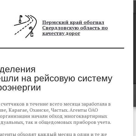
Пермский край обогнал
Свердловскую область по
качеству дорог
тделения
шли на рейсовую систему
роэнергии
счетчиков в течение всего месяца заработала в
иве, Карагае, Оханске, Частых. Агенты ОАО
 организации начали обход многоквартирных
идуальных, так и общедомовых приборов учета.
агенты обходят каждый месяц в одни и те же