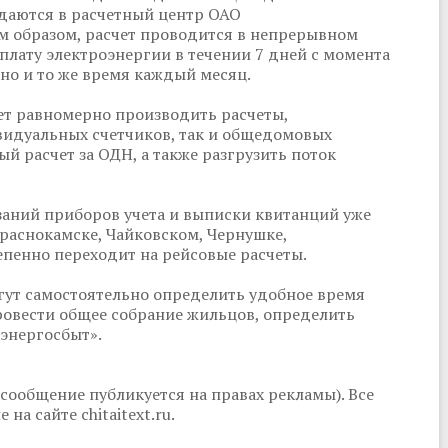
едаются в расчетный центр ОАО
м образом, расчет проводится в непрерывном
плату электроэнергии в течении 7 дней с момента
дно и то же время каждый месяц.
яет равномерно производить расчеты,
идуальных счетчиков, так и общедомовых
ый расчет за ОДН, а также разгрузить поток
заний приборов учета и выписки квитанций уже
Краснокамске, Чайковском, Чернушке,
епенно переходит на рейсовые расчеты.
гут самостоятельно определить удобное время
ровести общее собрание жильцов, определить
энергосбыт».
сообщение публикуется на правах рекламы). Все
а сайте chitaitext.ru.