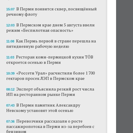
В Перми появится сквер, посвящённый
15:07
речному флоту
В Пермском крае днем 5 августа ввели
12:03
режим «Беспилотная опасность»
Как Пермь первой в стране перешла на
11:08
пятидневную рабочую неделю
Ресторан коми-пермяцкой кухни TÖB
11:03
откроется осенью в Перми
«Россети Урал» расчистили более 1 700
10:39
гектаров просек ЛЭП в Пермском крае
Эксперт объяснила резкий рост числа
08:12
ИП на ресторанном рынке Перми
В Перми памятник Александру
07:43
Невскому установят этой осенью
Перевозчики рассказали о росте
07:36
пассажиропотока в Перми из-за перебоев с
бензином