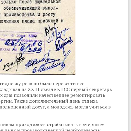
ятидневку решено было перевести все
ладывал на XXIII съезде КПСС первый секретарь
х дня позволили качественнее ремонтировать
нергии. Также дополнительный день отдыха
полноценный досуг, а молодежь могла учиться в
тникам приходилось отрабатывать в «черные»
од видом производственной необходимости.