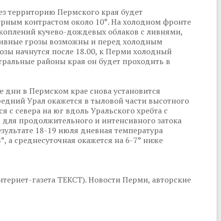
рез территорию Пермского края будет
рным контрастом около 10°. На холодном фронте
коплений кучево-дождевых облаков с ливнями,
сивные грозы возможны и перед холодным
зы начнутся после 18.00, к Перми холодный
тральные районы края он будет проходить в
 дни в Пермском крае снова установится
едний Урал окажется в тыловой части высотного
 с севера на юг вдоль Уральского хребта с
ия для продолжительного и интенсивного затока
езультате 18-19 июля дневная температура
°, а среднесуточная окажется на 6-7° ниже
тернет-газета ТЕКСТ). Новости Перми, авторские