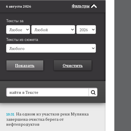
Фильтры
6 августа 2026
Тексты за
Тексты из сюжета
Показать
Очистить
В Пермском крае установят новые станции
На одном из участков реки Мулянка
10:31
обнаружения беспилотников
завершена очистка берега от
Они используются для обнаружения и
нефтепродуктов
отслеживания БПЛА в воздухе.