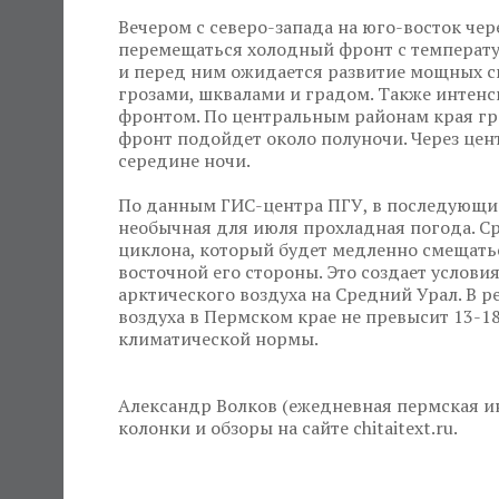
Вечером с северо-запада на юго-восток че
перемещаться холодный фронт с температу
и перед ним ожидается развитие мощных с
грозами, шквалами и градом. Также интен
фронтом. По центральным районам края гро
фронт подойдет около полуночи. Через цен
середине ночи.
По данным ГИС-центра ПГУ, в последующие
необычная для июля прохладная погода. Ср
циклона, который будет медленно смещаться
восточной его стороны. Это создает услов
арктического воздуха на Средний Урал. В р
воздуха в Пермском крае не превысит 13-18
климатической нормы.
Александр Волков (ежедневная пермская ин
колонки и обзоры на сайте chitaitext.ru.