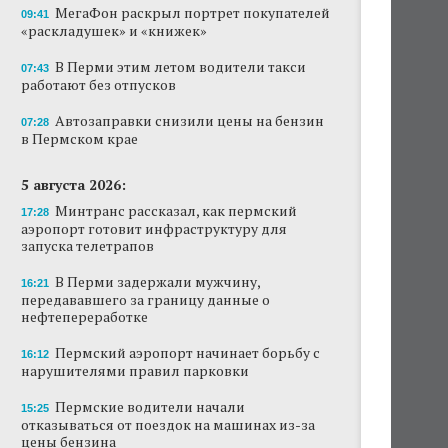
МегаФон раскрыл портрет покупателей
09:41
На одном из участков реки Мулянка
«раскладушек» и «книжек»
завершена очистка берега от
нефтепродуктов
В Перми этим летом водители такси
07:43
работают без отпусков
В Перми этим летом водители такси
работают без отпусков
Автозаправки снизили цены на бензин
07:28
в Пермском крае
Автозаправки снизили цены на бензин в
Пермском крае
5 августа 2026:
Минтранс рассказал, как пермский
17:28
В Перми задержали мужчину,
аэропорт готовит инфраструктуру для
передававшего за границу данные о
запуска телетрапов
нефтепереработке
В Перми задержали мужчину,
16:21
Пермские водители начали отказываться от
передававшего за границу данные о
поездок на машинах из-за цены бензина
нефтепереработке
Ресторан коми-пермяцкой кухни TÖB
Пермский аэропорт начинает борьбу с
16:12
откроется осенью в Перми
нарушителями правил парковки
Пермские водители начали
АНАЛИЗ СИТУАЦИИ
15:25
отказываться от поездок на машинах из-за
Эксперт объяснила резкий рост числа ИП на
цены бензина
ресторанном рынке Перми