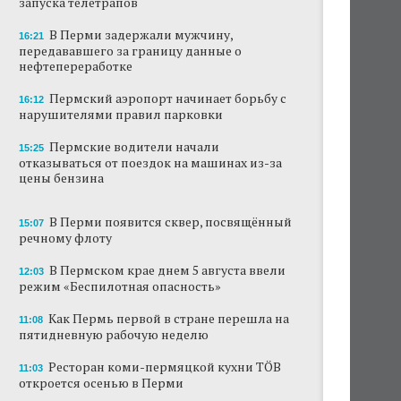
запуска телетрапов
В Перми задержали мужчину,
В Перми задержали мужчину,
16:21
передававшего за границу данные о
передававшего за границу данные о
нефтепереработке
нефтепереработке
Пермские водители начали отказываться от
Пермский аэропорт начинает борьбу с
16:12
поездок на машинах из-за цены бензина
нарушителями правил парковки
Как Пермь первой в стране перешла на
Пермские водители начали
15:25
пятидневную рабочую неделю
отказываться от поездок на машинах из-за
цены бензина
Ресторан коми-пермяцкой кухни TÖB
откроется осенью в Перми
В Перми появится сквер, посвящённый
15:07
речному флоту
АНАЛИЗ СИТУАЦИИ
Эксперт объяснила резкий рост числа ИП на
В Пермском крае днем 5 августа ввели
12:03
ресторанном рынке Перми
режим «Беспилотная опасность»
В Перми памятник Александру Невскому
Как Пермь первой в стране перешла на
11:08
установят этой осенью
пятидневную рабочую неделю
Перевозчики рассказали о росте
Ресторан коми-пермяцкой кухни TÖB
11:03
пассажиропотока в Перми из-за перебоев с
откроется осенью в Перми
бензином