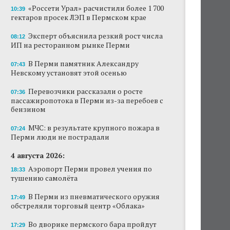
«Россети Урал» расчистили более 1 700
10:39
гектаров просек ЛЭП в Пермском крае
Эксперт объяснила резкий рост числа
08:12
ИП на ресторанном рынке Перми
В Перми памятник Александру
07:43
Невскому установят этой осенью
Перевозчики рассказали о росте
07:36
пассажиропотока в Перми из-за перебоев с
бензином
МЧС: в результате крупного пожара в
07:24
Перми люди не пострадали
4 августа 2026:
Аэропорт Перми провел учения по
18:33
тушению самолёта
В Перми из пневматического оружия
17:49
обстреляли торговый центр «Облака»
Во дворике пермского бара пройдут
17:29