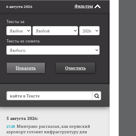
Фильтры
6 августа 2026
Тексты за
Тексты из сюжета
Показать
Очистить
В Пермском крае установят новые станции
5 августа 2026:
обнаружения беспилотников
Минтранс рассказал, как пермский
Они используются для обнаружения и
17:28
аэропорт готовит инфраструктуру для
отслеживания БПЛА в воздухе.