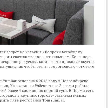
ся запрет на кальяны. «Вопреки всеобщему
ть, мы сказали твердое нет кальянам! Конечно, в
 искренне радуемся, когда гости приходят вкусно
 катушку, так чтобы стены содрогались», - отметил
mYumBar основана в 2016 году в Новосибирске.
ссии, Казахстане и Узбекистане. За годы работы
ей более 3 миллионов порций супа. В Перми сеть
сторанов в крупных торгово-развлекательных
крыть пять ресторанов TomYumBar.