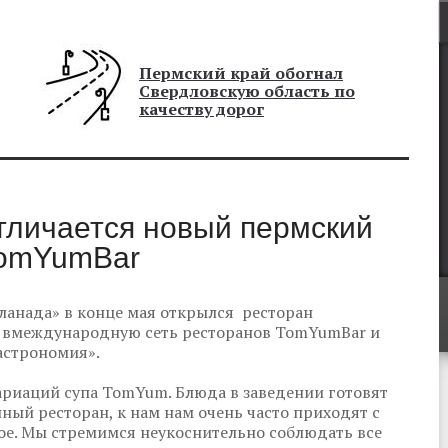
Пермский край обогнал
Свердловскую область по
качеству дорог
тличается новый пермский
TomYumBar
ланада» в конце мая открылся ресторан
т вмеждународную сеть ресторанов TomYumBar и
астрономия».
ариаций супа TomYum. Блюда в заведении готовят
ный ресторан, к нам нам очень часто приходят с
ое. Мы стремимся неукоснительно соблюдать все