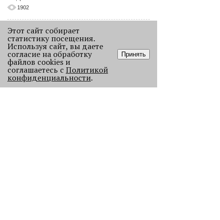
1902
Этот сайт собирает
статистику посещения.
Используя сайт, вы даете
согласие на обработку
Принять
файлов cookies и
соглашаетесь с
Политикой
конфиденциальности
.
Как выглядела новогодняя Пермь в
прошлом веке
Масштабно отмечать Новый год на
улицах Перми начали в
послевоенное время. Посмотрите,
как это было.
22673
.
АНАЛИЗ СИТУАЦИИ