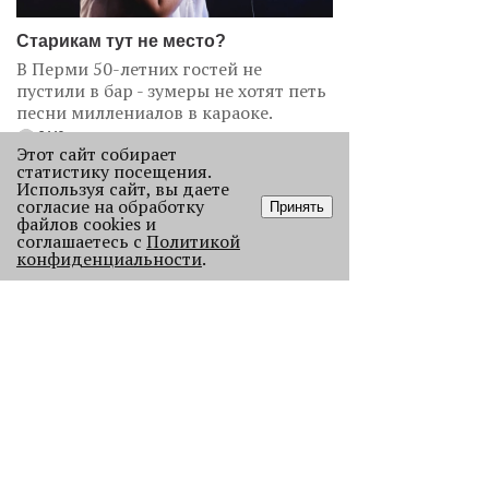
Старикам тут не место?
В Перми 50-летних гостей не
пустили в бар - зумеры не хотят петь
песни миллениалов в караоке.
2449
Этот сайт собирает
статистику посещения.
Используя сайт, вы даете
согласие на обработку
Принять
файлов cookies и
соглашаетесь с
Политикой
конфиденциальности
.
Без Будды и вина: каких проектов
лишилась Пермь в 2025 году
В прошлом году Пермь потеряла
сразу несколько проектов с
многолетней историей, давайте их