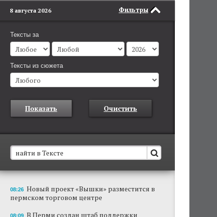
Фильтры
8 августа 2026
Тексты за
Тексты из сюжета
Показать
Очистить
В Пермском крае установят новые станции
Новый проект «Вышки» разместится в
08:26
обнаружения беспилотников
пермском торговом центре
Они используются для обнаружения и
отслеживания БПЛА в воздухе.
В Перми создан штаб поддержки
08:09