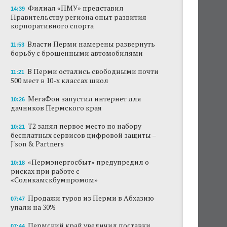
Филиал «ПМУ» представил
14:39
Правительству региона опыт развития
корпоративного спорта
Власти Перми намерены развернуть
11:53
борьбу с брошенными автомобилями
В Перми остались свободными почти
11:21
500 мест в 10-х классах школ
МегаФон запустил интернет для
10:26
дачников Пермского края
Т2 занял первое место по набору
10:21
бесплатных сервисов цифровой защиты –
J'son & Partners
«Пермэнергосбыт» предупредил о
10:18
рисках при работе с
«Соликамскбумпромом»
Продажи туров из Перми в Абхазию
07:47
упали на 30%
Пермский край увеличил поставки
07:44