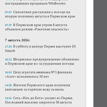
пострадавших продавцов Wildberries
Новый проект «Вышки» разместится в
пермском торговом центре
Синоптики рассказали о погоде на
07:57
вторую половину августа в Пермском крае
В Перми создан штаб поддержки
пострадавших продавцов Wildberries
В Пермском крае утром 8 августа
07:47
объявлен режим «Ракетная опасность»
В субботу в центре Перми выступит DJ Smash
7 августа 2026:
Сеть «Иль де Ботэ» уходит из Перми
В субботу в центре Перми выступит DJ
17:24
Smash
Власти Перми намерены развернуть борьбу
с брошенными автомобилями
Штормовое предупреждение объявлено
16:13
в Пермском крае из-за ухудшения погоды
Продажи туров из Перми в Абхазию упали
на 30%
Цеху агрегата аммиака №1 филиала
16:03
«Азот» исполнилось 50 лет
Власти вернулись к проекту большого
стадиона в Камской долине Перми
Жители Пермского края получили
14:55
квитанции за горячую воду за июль
Сеть «Иль де Ботэ» уходит из Перми.
14:51
Последний магазин закроется 30 августа