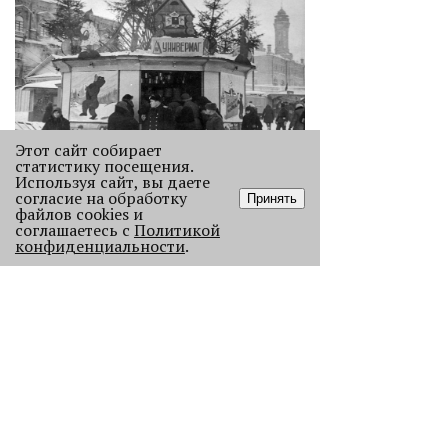
Этот сайт собирает
статистику посещения.
Используя сайт, вы даете
Как выглядела новогодняя Пермь в
согласие на обработку
Принять
прошлом веке
файлов cookies и
Масштабно отмечать Новый год на
соглашаетесь с
Политикой
конфиденциальности
.
улицах Перми начали в
послевоенное время. Посмотрите,
как это было.
22851
.
АНАЛИЗ СИТУАЦИИ