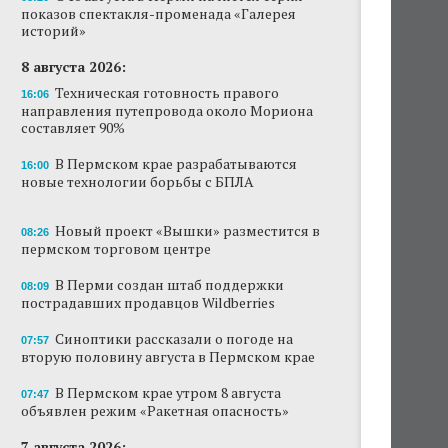
показов спектакля-променада «Галерея
Новый проект «Вышки» разместится в
историй»
пермском торговом центре
8 августа 2026:
В Перми создан штаб поддержки
Техническая готовность правого
16:06
пострадавших продавцов Wildberries
направления путепровода около Мориона
составляет 90%
В субботу в центре Перми выступит DJ Smash
В Пермском крае разрабатываются
16:00
новые технологии борьбы с БПЛА
Сеть «Иль де Ботэ» уходит из Перми
Власти Перми намерены развернуть борьбу
Новый проект «Вышки» разместится в
08:26
с брошенными автомобилями
пермском торговом центре
Продажи туров из Перми в Абхазию упали
В Перми создан штаб поддержки
08:09
на 30%
пострадавших продавцов Wildberries
Власти вернулись к проекту большого
Синоптики рассказали о погоде на
07:57
стадиона в Камской долине Перми
вторую половину августа в Пермском крае
В Пермском крае утром 8 августа
07:47
объявлен режим «Ракетная опасность»
7 августа 2026: