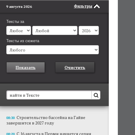
Фильтры
9 августа 2026
Тексты за
Тексты из сюжета
Показать
Очистить
В Пермском крае установят новые станции
Строительство бассейна на Гайве
08:30
обнаружения беспилотников
завершится в 2027 году
Они используются для обнаружения и
отслеживания БПЛА в воздухе.
С 16 августа в Перми начнется серия
08:20