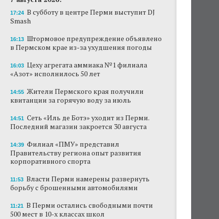
В субботу в центре Перми выступит DJ
17:24
Smash
Штормовое предупреждение объявлено
16:13
в Пермском крае из-за ухудшения погоды
Цеху агрегата аммиака №1 филиала
16:03
«Азот» исполнилось 50 лет
Жители Пермского края получили
14:55
квитанции за горячую воду за июль
Сеть «Иль де Ботэ» уходит из Перми.
14:51
Последний магазин закроется 30 августа
Филиал «ПМУ» представил
14:39
Правительству региона опыт развития
корпоративного спорта
Власти Перми намерены развернуть
11:53
борьбу с брошенными автомобилями
В Перми остались свободными почти
11:21
500 мест в 10-х классах школ