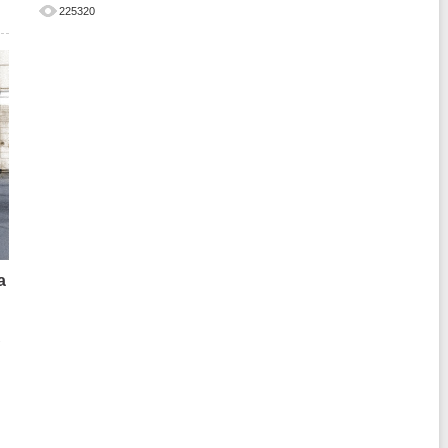
225320
а
о