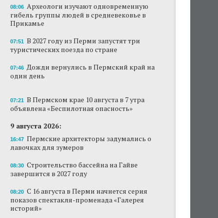
Археологи изучают одновременную
08:06
Археологи изучают одновременную гибель
гибель группы людей в средневековье в
группы людей в средневековье в Прикамье
Прикамье
В 2027 году из Перми запустят три
В 2027 году из Перми запустят три
07:51
туристических поезда по стране
туристических поезда по стране
Дожди вернулись в Пермский край на
Пермские архитекторы задумались о
07:46
один день
лавочках для зумеров
Новый проект «Вышки» разместится в
В Пермском крае 10 августа в 7 утра
07:21
пермском торговом центре
объявлена «Беспилотная опасность»
Власти Перми намерены развернуть борьбу
9 августа 2026:
с брошенными автомобилями
Пермские архитекторы задумались о
16:47
лавочках для зумеров
Продажи туров из Перми в Абхазию упали
на 30%
Строительство бассейна на Гайве
08:30
завершится в 2027 году
Власти вернулись к проекту большого
стадиона в Камской долине Перми
С 16 августа в Перми начнется серия
08:20
показов спектакля-променада «Галерея
историй»