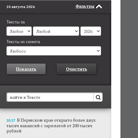
Фильтры
10 августа 2026
Тексты за
Тексты из сюжета
Показать
Очистить
В Пермском крае установят новые станции
В Пермском крае открыто более двух
10:17
обнаружения беспилотников
тысяч вакансий с зарплатой от 200 тысяч
Они используются для обнаружения и
рублей
отслеживания БПЛА в воздухе.