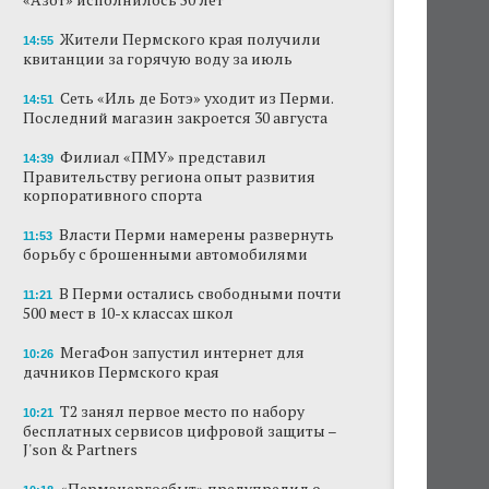
Жители Пермского края получили
14:55
квитанции за горячую воду за июль
Сеть «Иль де Ботэ» уходит из Перми.
14:51
Последний магазин закроется 30 августа
Филиал «ПМУ» представил
14:39
Правительству региона опыт развития
корпоративного спорта
Власти Перми намерены развернуть
11:53
борьбу с брошенными автомобилями
В Перми остались свободными почти
11:21
500 мест в 10-х классах школ
МегаФон запустил интернет для
10:26
дачников Пермского края
Т2 занял первое место по набору
10:21
бесплатных сервисов цифровой защиты –
J'son & Partners
«Пермэнергосбыт» предупредил о