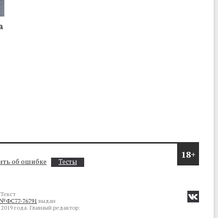
а
о
18+
ть об ошибке
Тесты
Текст
№ФС77-76791
выдан
2019 года. Главный редактор: