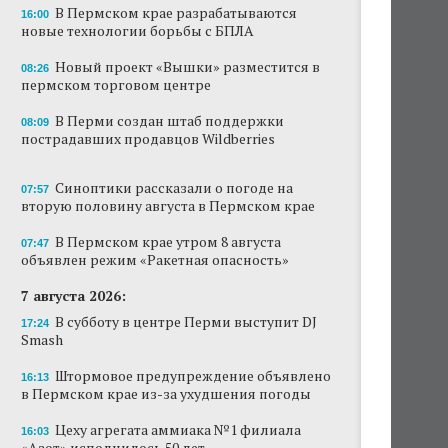
В Пермском крае разрабатываются
16:00
Новый проект «Вышки» разместится в
новые технологии борьбы с БПЛА
пермском торговом центре
Новый проект «Вышки» разместится в
08:26
пермском торговом центре
В Перми создан штаб поддержки
пострадавших продавцов Wildberries
В Перми создан штаб поддержки
08:09
пострадавших продавцов Wildberries
В субботу в центре Перми выступит DJ Smash
Сеть «Иль де Ботэ» уходит из Перми
Синоптики рассказали о погоде на
07:57
вторую половину августа в Пермском крае
Власти Перми намерены развернуть борьбу
с брошенными автомобилями
В Пермском крае утром 8 августа
07:47
объявлен режим «Ракетная опасность»
Продажи туров из Перми в Абхазию упали
7 августа 2026:
на 30%
В субботу в центре Перми выступит DJ
17:24
Власти вернулись к проекту большого
Smash
стадиона в Камской долине Перми
Штормовое предупреждение объявлено
16:13
в Пермском крае из-за ухудшения погоды
Цеху агрегата аммиака №1 филиала
16:03
«Азот» исполнилось 50 лет