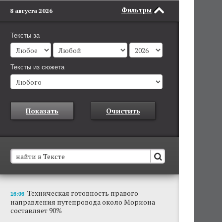
Фильтры
8 августа 2026
Тексты за
Тексты из сюжета
Показать
Очистить
В Пермском крае установят новые станции
Техническая готовность правого
16:06
обнаружения беспилотников
направления путепровода около Мориона
Они используются для обнаружения и
составляет 90%
отслеживания БПЛА в воздухе.