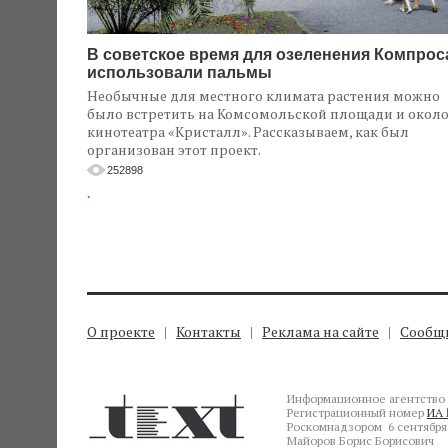
В советское время для озеленения Компрос
использовали пальмы
Необычные для местного климата растения можно
было встретить на Комсомольской площади и окол
кинотеатра «Кристалл». Рассказываем, как был
организован этот проект.
252898
.
О проекте
Контакты
Реклама на сайте
Сообщи
Информационное агентство 
Регистрационный номер
ИА 
Роскомнадзором 6 сентября 
Майоров Борис Борисович