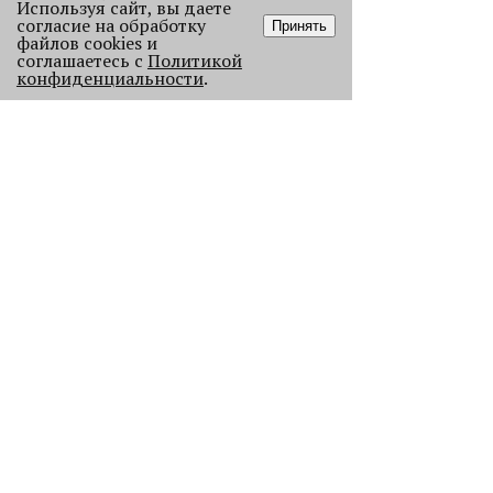
Используя сайт, вы даете
согласие на обработку
Принять
файлов cookies и
соглашаетесь с
Политикой
конфиденциальности
.
Старикам тут не место?
В Перми 50-летних гостей не
пустили в бар - зумеры не хотят петь
песни миллениалов в караоке.
2394