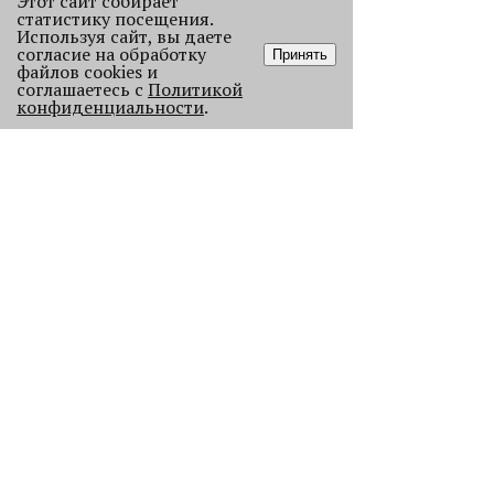
Этот сайт собирает
статистику посещения.
Используя сайт, вы даете
согласие на обработку
Принять
файлов cookies и
соглашаетесь с
Политикой
конфиденциальности
.
«Эра фуд-энтузиастов
закончилась»
Рассказываем, как изменился
пермский ресторанный рынок после
«парада закрытий» в начале 2026
года.
2188