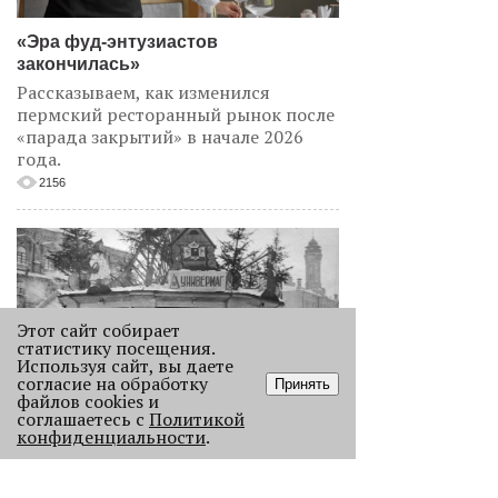
«Эра фуд-энтузиастов
закончилась»
Рассказываем, как изменился
пермский ресторанный рынок после
«парада закрытий» в начале 2026
года.
2156
Этот сайт собирает
статистику посещения.
Используя сайт, вы даете
согласие на обработку
Принять
файлов cookies и
соглашаетесь с
Политикой
Как выглядела новогодняя Пермь в
конфиденциальности
.
прошлом веке
Масштабно отмечать Новый год на