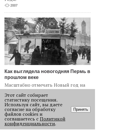
2007
Как выглядела новогодняя Пермь в
прошлом веке
Масштабно отмечать Новый год на
улицах Перми начали в
Этот сайт собирает
послевоенное время. Посмотрите,
статистику посещения.
как это было.
Используя сайт, вы даете
согласие на обработку
Принять
22779
файлов cookies и
соглашаетесь с
Политикой
конфиденциальности
.
.
АНАЛИЗ СИТУАЦИИ