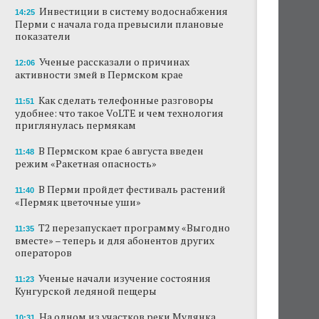
Инвестиции в систему водоснабжения
14:25
Перми с начала года превысили плановые
показатели
Ученые рассказали о причинах
12:06
активности змей в Пермском крае
Как сделать телефонные разговоры
11:51
удобнее: что такое VoLTE и чем технология
приглянулась пермякам
В Пермском крае 6 августа введен
11:48
режим «Ракетная опасность»
В Перми пройдет фестиваль растений
11:40
«Пермяк цветочные уши»
Т2 перезапускает программу «Выгодно
11:35
вместе» – теперь и для абонентов других
операторов
Ученые начали изучение состояния
11:23
Кунгурской ледяной пещеры
На одном из участков реки Мулянка
10:31