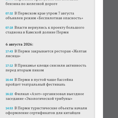
бензина по железной дороге
Продажи туров из Перми в Абхазию упали
на 30%
В Пермском крае утром 7 августа
07:32
объявлен режим «Беспилотная опасность»
Власти вернулись к проекту большого
стадиона в Камской долине Перми
Власти вернулись к проекту большого
07:18
стадиона в Камской долине Перми
В Перми закрывается ресторан «Желтая
лисица»
6 августа 2026:
В Перми закрывается ресторан «Желтая
17:43
В Перми в пустой чаше бассейна пройдет
лисица»
театральный фестиваль
В Прикамье клещи снизили активность
17:12
В Перми туристические объекты начали
перед вторым пиком
оформление сертификатов для китайцев
В Перми в пустой чаше бассейна
16:44
Ученые рассказали о причинах активности
пройдет театральный фестиваль
змей в Пермском крае
Филиал «Азот» организовал выездное
16:22
Ученые начали изучение состояния
заседание «Экологической трибуны»
Кунгурской ледяной пещеры
В Перми туристические объекты начали
14:53
оформление сертификатов для китайцев