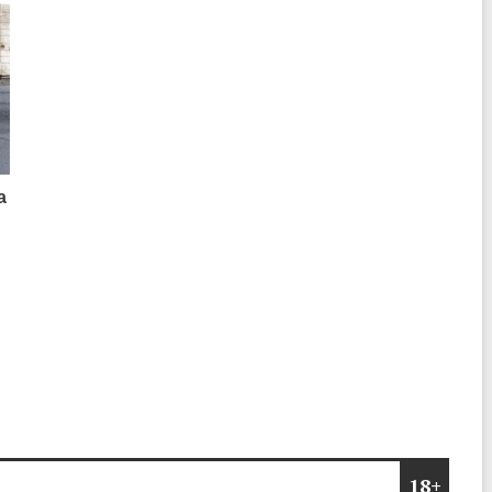
а
о
18+