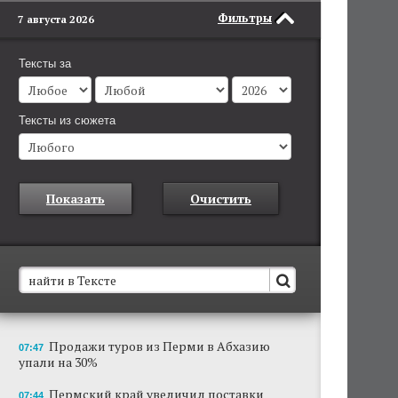
Фильтры
7 августа 2026
Тексты за
Тексты из сюжета
Показать
Очистить
В Пермском крае установят новые станции
Продажи туров из Перми в Абхазию
07:47
обнаружения беспилотников
упали на 30%
Они используются для обнаружения и
отслеживания БПЛА в воздухе.
Пермский край увеличил поставки
07:44