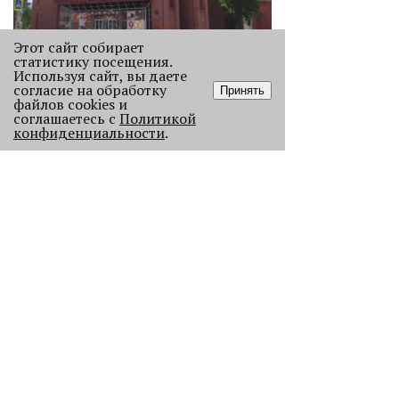
Этот сайт собирает
статистику посещения.
Используя сайт, вы даете
«Да это Амстердам!»
согласие на обработку
Принять
Давайте вспомним пять
файлов cookies и
замечательных модернистских
соглашаетесь с
Политикой
конфиденциальности
.
зданий, которые можно обнаружить
в Перми.
3494
«Эра фуд-энтузиастов
закончилась»