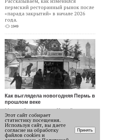
Рассказываем, как изменился
пермский ресторанный рынок после
«парада закрытий» в начале 2026
года.
1949
Как выглядела новогодняя Пермь в
прошлом веке
Масштабно отмечать Новый год на
Этот сайт собирает
улицах Перми начали в
статистику посещения.
послевоенное время. Посмотрите,
Используя сайт, вы даете
как это было.
согласие на обработку
Принять
файлов cookies и
22719