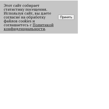
Этот сайт собирает
статистику посещения.
Используя сайт, вы даете
согласие на обработку
Принять
файлов cookies и
соглашаетесь с
Политикой
конфиденциальности
.
«Эра фуд-энтузиастов
закончилась»
Рассказываем, как изменился
пермский ресторанный рынок после
«парада закрытий» в начале 2026
года.
1779