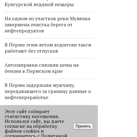
Кунгурской ледяной пещеры
На одном из участков реки Мулянка
завершена очистка берега от
нефтепродуктов
В Перми этим летом водители такси
работают без отпусков
Автозаправки снизили цены на
бензин в Пермском крае
В Перми задержали мужчину,
передававшего за границу данные о
нефтепереработке
Пермские водители начали
Этот сайт собирает
статистику посещения.
отказываться от поездок на машинах
Используя сайт, вы даете
из-за цены бензина
согласие на обработку
Принять
файлов cookies и
соглашаетесь с
Политикой