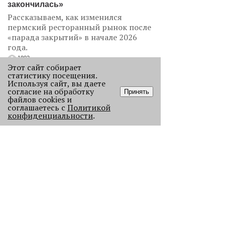
закончилась»
Рассказываем, как изменился
пермский ресторанный рынок после
«парада закрытий» в начале 2026
года.
1802
Этот сайт собирает
статистику посещения.
Используя сайт, вы даете
согласие на обработку
Принять
файлов cookies и
соглашаетесь с
Политикой
конфиденциальности
.
Как выглядела новогодняя Пермь в
прошлом веке
Масштабно отмечать Новый год на
улицах Перми начали в
послевоенное время. Посмотрите,
как это было.