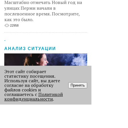
Масштабно отмечать Новый год на
улицах Перми начали в
послевоенное время. Посмотрите,
как это было.
22958
.
АНАЛИЗ СИТУАЦИИ
Этот сайт собирает
статистику посещения.
Используя сайт, вы даете
согласие на обработку
Принять
файлов cookies и
соглашаетесь с
Политикой
конфиденциальности
.
Старикам тут не место?
В Перми 50-летних гостей не
пустили в бар - зумеры не хотят петь
песни миллениалов в караоке.