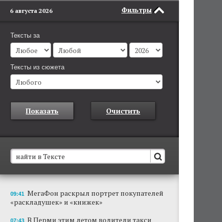
Фильтры
6 августа 2026
Тексты за
Тексты из сюжета
Показать
Очистить
В Пермском крае установят новые станции
МегаФон раскрыл портрет покупателей
09:41
обнаружения беспилотников
«раскладушек» и «книжек»
Они используются для обнаружения и
отслеживания БПЛА в воздухе.
В Перми этим летом водители такси
07:43