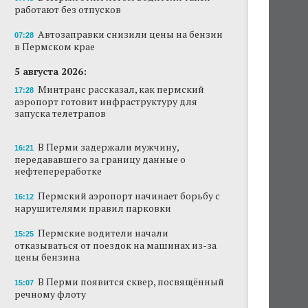
работают без отпусков
В Перми этим летом водители такси
работают без отпусков
Автозаправки снизили цены на бензин
07:28
в Пермском крае
Автозаправки снизили цены на бензин в
Пермском крае
5 августа 2026:
Минтранс рассказал, как пермский
17:28
В Перми задержали мужчину,
аэропорт готовит инфраструктуру для
передававшего за границу данные о
запуска телетрапов
нефтепереработке
В Перми задержали мужчину,
Пермские водители начали отказываться от
16:21
передававшего за границу данные о
поездок на машинах из-за цены бензина
нефтепереработке
Ресторан коми-пермяцкой кухни TÖB
Пермский аэропорт начинает борьбу с
16:12
откроется осенью в Перми
нарушителями правил парковки
АНАЛИЗ СИТУАЦИИ
Пермские водители начали
15:25
Эксперт объяснила резкий рост числа ИП на
отказываться от поездок на машинах из-за
ресторанном рынке Перми
цены бензина
В Перми памятник Александру Невскому
В Перми появится сквер, посвящённый
15:07
установят этой осенью
речному флоту