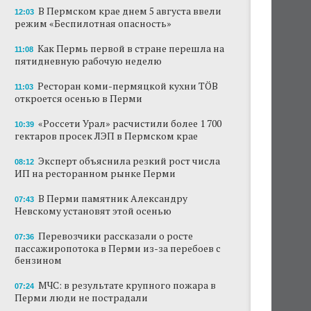
В Пермском крае днем 5 августа ввели
12:03
режим «Беспилотная опасность»
Как Пермь первой в стране перешла на
11:08
пятидневную рабочую неделю
Ресторан коми-пермяцкой кухни TÖB
11:03
откроется осенью в Перми
«Россети Урал» расчистили более 1 700
10:39
гектаров просек ЛЭП в Пермском крае
Эксперт объяснила резкий рост числа
08:12
ИП на ресторанном рынке Перми
В Перми памятник Александру
07:43
Невскому установят этой осенью
Перевозчики рассказали о росте
07:36
пассажиропотока в Перми из-за перебоев с
бензином
МЧС: в результате крупного пожара в
07:24
Перми люди не пострадали