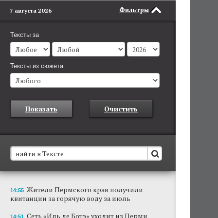
Фильтры
7 августа 2026
Тексты за
Тексты из сюжета
Показать
Очистить
В Пермском крае установят новые станции
Жители Пермского края получили
14:55
обнаружения беспилотников
квитанции за горячую воду за июль
Они используются для обнаружения и
отслеживания БПЛА в воздухе.
Сеть «Иль де Ботэ» уходит из Перми
14:51