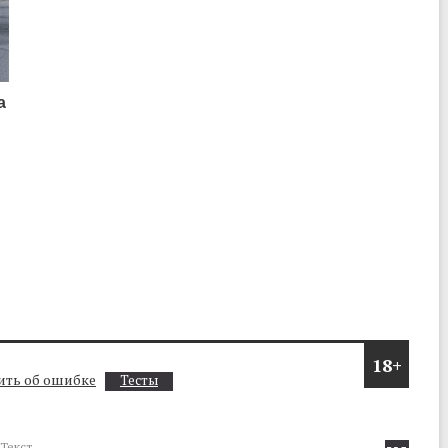
а
о
18+
ть об ошибке
Тесты
Текст