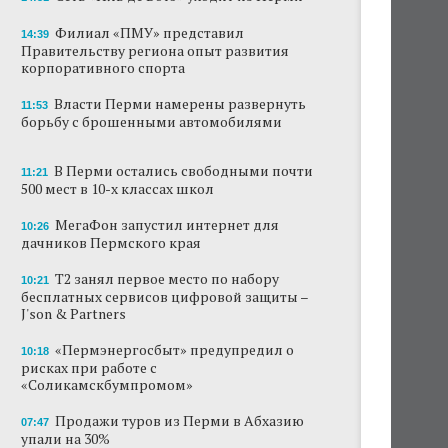
Сеть «Иль де Ботэ» уходит из Перми
Филиал «ПМУ» представил
14:39
Правительству региона опыт развития
корпоративного спорта
Власти Перми намерены развернуть борьбу
с брошенными автомобилями
Власти Перми намерены развернуть
11:53
борьбу с брошенными автомобилями
Продажи туров из Перми в Абхазию упали
на 30%
В Перми остались свободными почти
11:21
Власти вернулись к проекту большого
500 мест в 10-х классах школ
стадиона в Камской долине Перми
МегаФон запустил интернет для
10:26
В Перми закрывается ресторан «Желтая
дачников Пермского края
лисица»
Т2 занял первое место по набору
10:21
В Перми в пустой чаше бассейна пройдет
бесплатных сервисов цифровой защиты –
театральный фестиваль
J'son & Partners
«Пермэнергосбыт» предупредил о
В Перми туристические объекты начали
10:18
рисках при работе с
оформление сертификатов для китайцев
«Соликамскбумпромом»
Продажи туров из Перми в Абхазию
07:47
упали на 30%