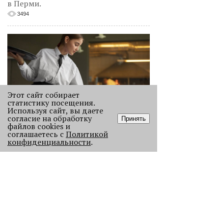
в Перми.
3494
Этот сайт собирает
статистику посещения.
Используя сайт, вы даете
согласие на обработку
Принять
«Эра фуд-энтузиастов
файлов cookies и
закончилась»
соглашаетесь с
Политикой
конфиденциальности
.
Рассказываем, как изменился
пермский ресторанный рынок после
«парада закрытий» в начале 2026
года.
2270