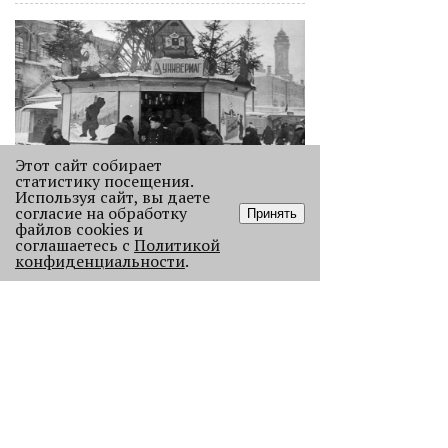
Этот сайт собирает
статистику посещения.
Используя сайт, вы даете
Как выглядела новогодняя Пермь в
согласие на обработку
Принять
прошлом веке
файлов cookies и
соглашаетесь с
Политикой
Масштабно отмечать Новый год на
конфиденциальности
.
улицах Перми начали в
послевоенное время. Посмотрите,
как это было.
22727
.
АНАЛИЗ СИТУАЦИИ