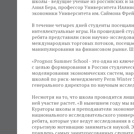
школы - ведущие ученые из российских и за
Анил Бера, профессор Университета Иллин
экономики Университета им. Саймона Фрейз
В течение четырех дней студенты посещали
интеллектуальные игры. На прошедшей студ
ребята представили свои научно-исследов
международных торговых потоков, посещае
манипулирования на финансовом рынке. Шко
«Prognoz Summer School - это одна из клю
с целью формирования в России студенчес
моделирования экономических систем, наряд
школой по риск-менеджменту Perm Winter Sc
генерального директора по научным иссле
Несмотря на то, что школа проводится лиш
ней участие растет. «В нынешнем году мы 
Кураторы школы и преподаватели экономич
национального исследовательского универси
ребята, которые уже ведут исследования в 
серьезную мотивацию заниматься наукой. Э
привлечь самых заинтересованных слушател