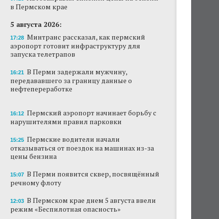
в Пермском крае
В Перми этим летом водители такси
работают без отпусков
5 августа 2026:
Минтранс рассказал, как пермский
17:28
Автозаправки снизили цены на бензин в
аэропорт готовит инфраструктуру для
Пермском крае
запуска телетрапов
В Перми задержали мужчину,
В Перми задержали мужчину,
16:21
передававшего за границу данные о
передававшего за границу данные о
нефтепереработке
нефтепереработке
Пермские водители начали отказываться от
Пермский аэропорт начинает борьбу с
поездок на машинах из-за цены бензина
16:12
нарушителями правил парковки
Как Пермь первой в стране перешла на
Пермские водители начали
15:25
пятидневную рабочую неделю
отказываться от поездок на машинах из-за
цены бензина
Ресторан коми-пермяцкой кухни TÖB
откроется осенью в Перми
В Перми появится сквер, посвящённый
15:07
речному флоту
АНАЛИЗ СИТУАЦИИ
Эксперт объяснила резкий рост числа ИП на
В Пермском крае днем 5 августа ввели
12:03
ресторанном рынке Перми
режим «Беспилотная опасность»