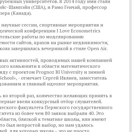
рубежных университетов. В 2014 году ими стали
ойс-Шампэйн (США), и Рамо Генчай, профессор
ера (Канада).
 научные сессии, спортивные мероприятия и
енческой конференции I Love Econometrics
ательские работы по моделированию
мости сайтов, крахов на рынке недвижимости,
ла завершилась вечеринкой в стиле Open Air.
чевых активностей, проводимых нашей компанией
кого комьюнити в области математического
у с проектом Prognoz BI University и зимней
hool», - отмечает Сергей Ивлиев, заместитель
дованиям и главный идеолог мероприятия.
ь во второй раз, количество желающих принять в
впервые ввели конкурсный отбор слушателей.
еского факультета Пермского государственного
тета из более чем 80 заявок выбрали 40. Это
области, близкой к тематике школы, или имеют
то был непростой выбор, но нам удалось
ей, для которых школа – это не просто