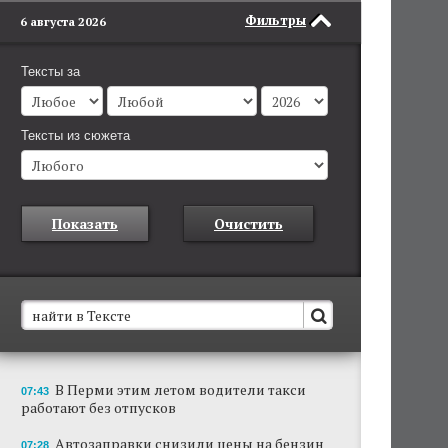
Фильтры
6 августа 2026
Тексты за
Тексты из сюжета
Показать
Очистить
В Пермском крае установят новые станции
В Перми этим летом водители такси
07:43
обнаружения беспилотников
работают без отпусков
Они используются для обнаружения и
отслеживания БПЛА в воздухе.
Автозаправки снизили цены на бензин
07:28