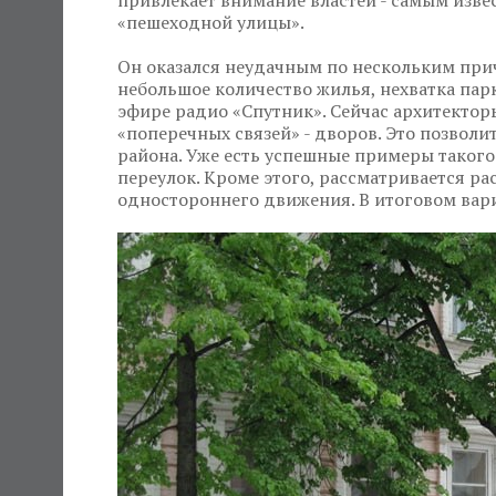
привлекает внимание властей - самым изв
«пешеходной улицы».
Он оказался неудачным по нескольким при
небольшое количество жилья, нехватка парк
эфире радио «Спутник». Сейчас архитектор
«поперечных связей» - дворов. Это позволи
района. Уже есть успешные примеры таког
переулок. Кроме этого, рассматривается ра
одностороннего движения. В итоговом вар