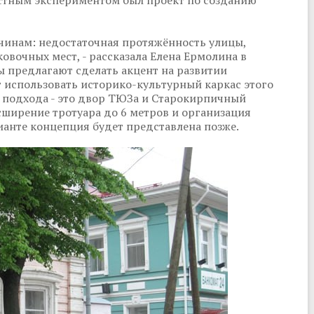
естным экспериментом был проект по созданию
чинам: недостаточная протяжённость улицы,
овочных мест, - рассказала Елена Ермолина в
ы предлагают сделать акцент на развитии
т использовать историко-культурный каркас этого
о подхода - это двор ТЮЗа и Старокирпичный
сширение тротуара до 6 метров и организация
ианте концепция будет представлена позже.