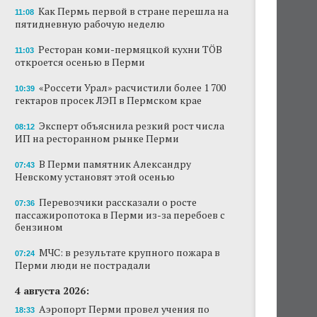
Как Пермь первой в стране перешла на
11:08
пятидневную рабочую неделю
Ресторан коми-пермяцкой кухни TÖB
11:03
откроется осенью в Перми
«Россети Урал» расчистили более 1 700
10:39
гектаров просек ЛЭП в Пермском крае
Эксперт объяснила резкий рост числа
08:12
ИП на ресторанном рынке Перми
В Перми памятник Александру
07:43
Невскому установят этой осенью
Перевозчики рассказали о росте
07:36
пассажиропотока в Перми из-за перебоев с
бензином
МЧС: в результате крупного пожара в
07:24
Перми люди не пострадали
4 августа 2026:
Аэропорт Перми провел учения по
18:33