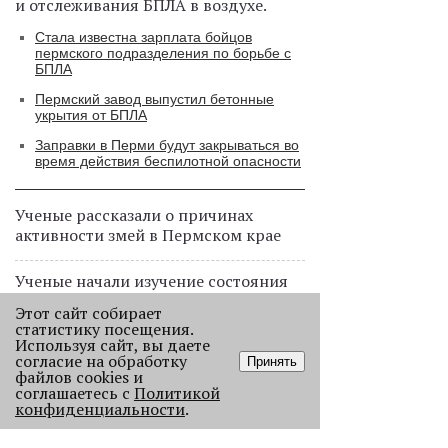
и отслеживания БПЛА в воздухе.
Стала известна зарплата бойцов
пермского подразделения по борьбе с
БПЛА
Пермский завод выпустил бетонные
укрытия от БПЛА
Заправки в Перми будут закрываться во
время действия беспилотной опасности
Ученые рассказали о причинах
активности змей в Пермском крае
Ученые начали изучение состояния
Кунгурской ледяной пещеры
Этот сайт собирает
статистику посещения.
Используя сайт, вы даете
На одном из участков реки Мулянка
согласие на обработку
Принять
завершена очистка берега от
файлов cookies и
нефтепродуктов
соглашаетесь с
Политикой
конфиденциальности
.
В Перми этим летом водители такси