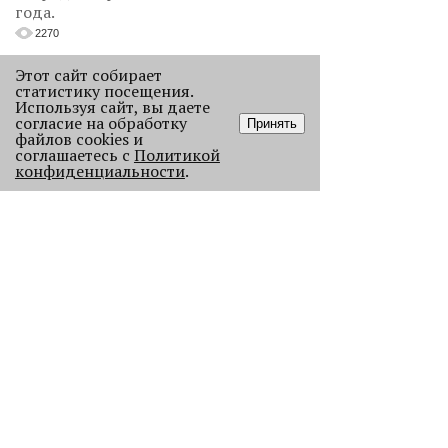
года.
2270
Этот сайт собирает
статистику посещения.
Используя сайт, вы даете
согласие на обработку
Принять
файлов cookies и
соглашаетесь с
Политикой
конфиденциальности
.
Как выглядела новогодняя Пермь в
прошлом веке
Масштабно отмечать Новый год на
улицах Перми начали в
послевоенное время. Посмотрите,
как это было.
23050
.