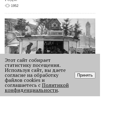
1952
Этот сайт собирает
статистику посещения.
Используя сайт, вы даете
согласие на обработку
Как выглядела новогодняя Пермь в
Принять
файлов cookies и
прошлом веке
соглашаетесь с
Политикой
Масштабно отмечать Новый год на
конфиденциальности
.
улицах Перми начали в
послевоенное время. Посмотрите,
как это было.
22721
.
АНАЛИЗ СИТУАЦИИ