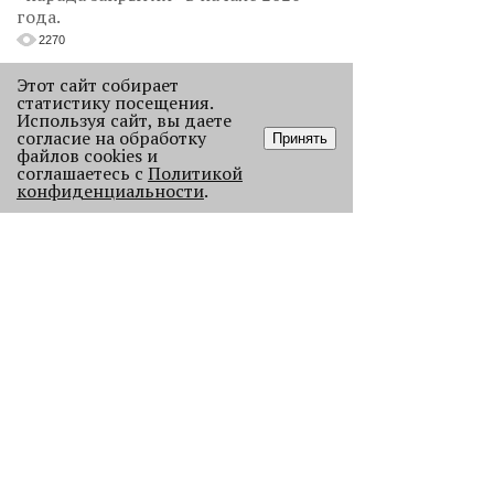
года.
2270
Этот сайт собирает
статистику посещения.
Используя сайт, вы даете
согласие на обработку
Принять
файлов cookies и
соглашаетесь с
Политикой
конфиденциальности
.
Как выглядела новогодняя Пермь в
прошлом веке
Масштабно отмечать Новый год на
улицах Перми начали в
послевоенное время. Посмотрите,
как это было.
23050
.